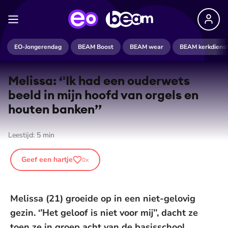
EO-Jongerendag
BEAM Boost
BEAM wear
BEAM kerkdiens
Melissa: ‘'Ik had een ouderwets
beeld in mijn hoofd van orgels en
houten banken’’
Leestijd:
5
min
Geef een hartje
0
x
Melissa (21) groeide op in een niet-gelovig
gezin. ‘’Het geloof is niet voor mij’’, dacht ze
toen ze in groep acht van de basisschool