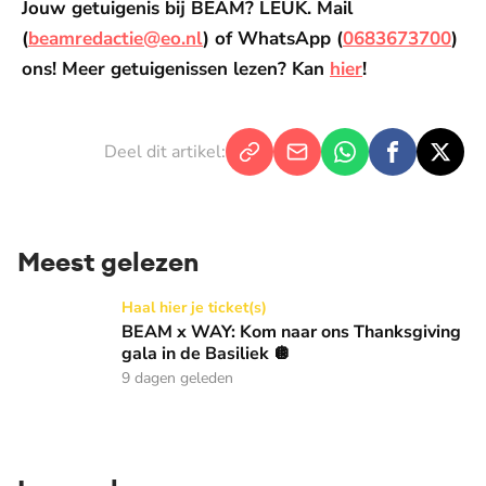
Jouw getuigenis bij BEAM? LEUK. Mail
(
beamredactie@eo.nl
) of WhatsApp (
0683673700
)
ons! Meer getuigenissen lezen? Kan
hier
!
Deel dit artikel:
Meest gelezen
BEAM x WAY: Kom naar ons Thanksgiving gala in de Basilie
Haal hier je ticket(s)
BEAM x WAY: Kom naar ons Thanksgiving
gala in de Basiliek 🪩
9 dagen geleden