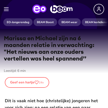
EO-Jongerendag
BEAM Boost
BEAM wear
BEAM kerkdiens
Marissa en Michael zijn na 6
maanden relatie in verwachting:
"Het nieuws aan onze ouders
vertellen was heel spannend’’
Leestijd:
6
min
Geef een hartje
24
x
Dit is vaak niet hoe (christelijke) jongeren het
voor zich zien: na een relatie van een paar