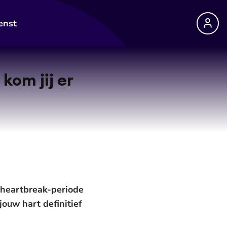
enst
kom jij er
e heartbreak-periode
jouw hart definitief