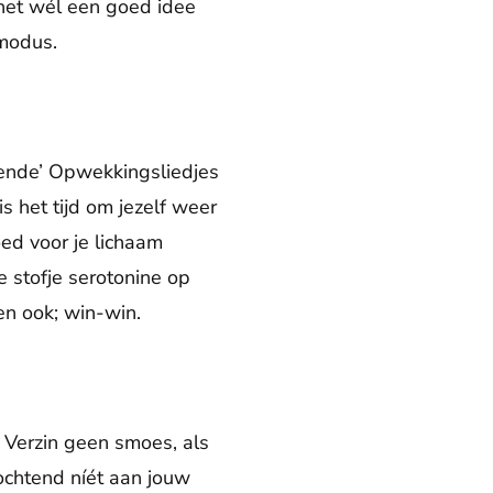
 het wél een goed idee
-modus.
kkende’ Opwekkingsliedjes
s het tijd om jezelf weer
ed voor je lichaam
ve stofje serotonine op
n ook; win-win.
n. Verzin geen smoes, als
ochtend níét aan jouw