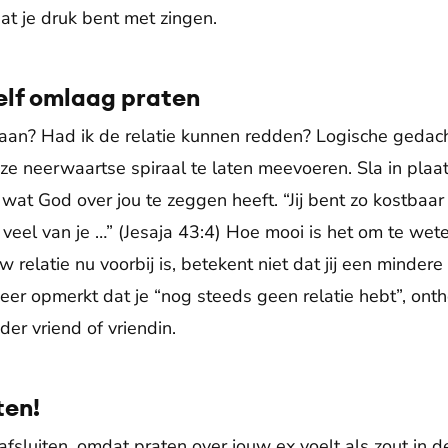
t je druk bent met zingen.
elf omlaag praten
aan? Had ik de relatie kunnen redden? Logische gedach
eze neerwaartse spiraal te laten meevoeren. Sla in plaa
at God over jou te zeggen heeft. “Jij bent zo kostbaar 
veel van je …” (Jesaja 43:4) Hoe mooi is het om te wete
uw relatie nu voorbij is, betekent niet dat jij een minder
eer opmerkt dat je “nog steeds geen relatie hebt”, onth
der vriend of vriendin.
ten!
g afsluiten, omdat praten over jouw ex voelt als zout in