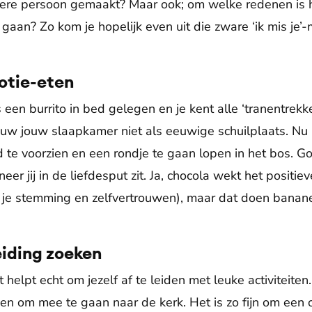
oiere persoon gemaakt? Maar ook; om welke redenen is
gaan? Zo kom je hopelijk even uit die zware ‘ik mis je’
otie-eten
ls een burrito in bed gelegen en je kent alle ‘tranentre
ouw jouw slaapkamer niet als eeuwige schuilplaats. Nu i
 te voorzien en een rondje te gaan lopen in het bos. Go
eer jij in de liefdesput zit. Ja, chocola wekt het positie
 je stemming en zelfvertrouwen), maar dat doen banane
eiding zoeken
t helpt echt om jezelf af te leiden met leuke activiteite
gen om mee te gaan naar de kerk. Het is zo fijn om een 