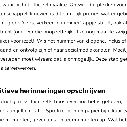
t waar hij het officieel maakte. Ontwijk die plekken voor
enschappelijk gezien is dit namelijk precies wat er gebeurt
 nog een ‘oeps, verkeerde nummer’-appje stuurt, ook al
struint (om over die onopzettelijke like nog maar te zwi
ijker voor jezelf. Wis het nummer van diegene, inclusi
and en ontvolg zijn of haar socialmediakanalen. Moeilij
w verleden moet wissen; dat is onmogelijk. Deze stap ge
es te verwerken.
tieve herinneringen opschrijven
drietig, misschien zelfs boos over hoe het is gelopen, 
n aan jullie relatie. Sprokkel pen en papier bij elkaar (
mooie momenten, gevoelens en leermomenten op. Wat heb