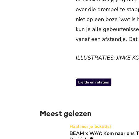
over die drempel te stap
niet op een boze ‘wat is 
kun je alle gebeurteniss
vanaf een afstandje. Dat 
ILLUSTRATIES: JINKE 
Liefde en relaties
Meest gelezen
BEAM x WAY: Kom naar ons Thanksgiving gala
Haal hier je ticket(s)
BEAM x WAY: Kom naar ons Th