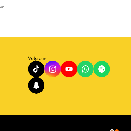
den
Volg ons