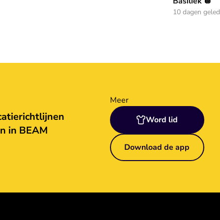
Basiliek 🪩
10 dagen gele
Meer
tierichtlijnen
Word lid
en in BEAM
Download de app