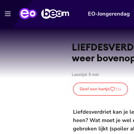
EO-Jongerendag
LIEF­DES­VER­D
weer bovenop
Leestijd:
5
min
Geef een hartje
11
x
Liefdesverdriet kan je l
heen? Wat moet je wel en
gebroken lijkt (spoiler al