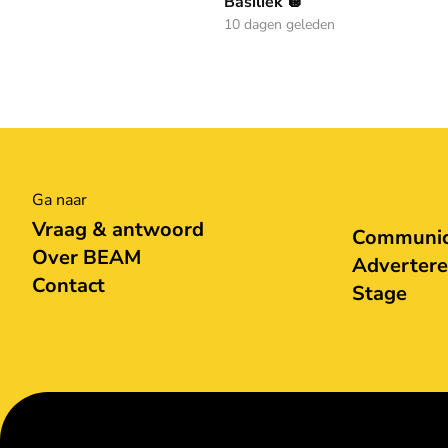
Basiliek 🪩
10 dagen geleden
Ga naar
Vraag & antwoord
Communica
Over BEAM
Adverter
Contact
Stage