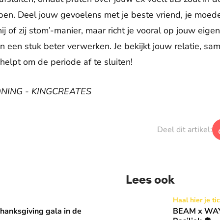
pen. Deel jouw gevoelens met je beste vriend, je moed
hij of zij stom’-manier, maar richt je vooral op jouw eig
en een stuk beter verwerken. Je bekijkt jouw relatie, s
helpt om de periode af te sluiten!
KONING - KINGCREATES
Deel dit artikel:
Lees ook
 in de Basiliek 🪩
BEAM x WAY: Kom naar ons 
Haal hier je ti
anksgiving gala in de
BEAM x WAY: