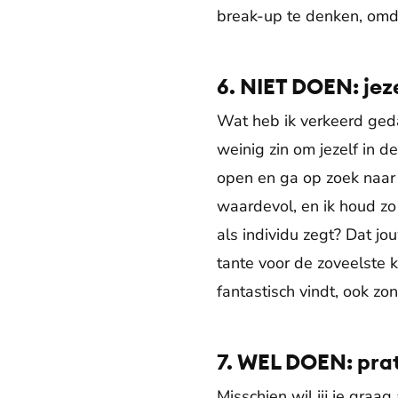
break-up te denken, omda
6. NIET DOEN: jez
Wat heb ik verkeerd ged
weinig zin om jezelf in d
open en ga op zoek naar w
waardevol, en ik houd zo 
als individu zegt? Dat jo
tante voor de zoveelste k
fantastisch vindt, ook zon
7. WEL DOEN: pra
Misschien wil jij je graa