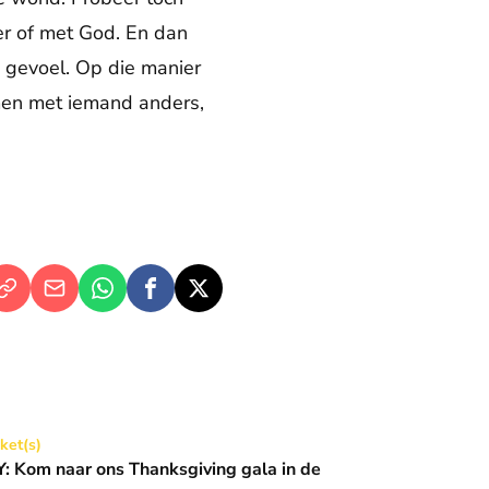
er of met God. En dan
en gevoel. Op die manier
amen met iemand anders,
Thanksgiving gala in de Basiliek 🪩
cket(s)
 Kom naar ons Thanksgiving gala in de