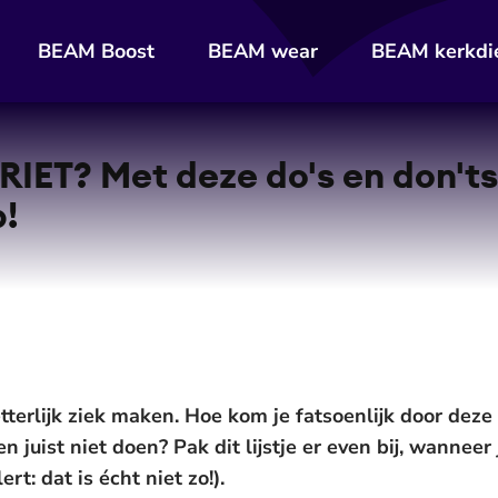
BEAM Boost
BEAM wear
BEAM kerkdi
RIET? Met deze do's en don'ts 
!
etterlijk ziek maken. Hoe kom je fatsoenlijk door dez
 juist niet doen? Pak dit lijstje er even bij, wanneer 
ert: dat is écht niet zo!).