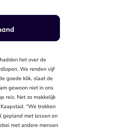
emand
 hadden het over de
dlopen. We renden vijf
e goede klik, slaat de
wam gewoon niet in ons
 reis. Net zo makkelijk
n Kaapstad. “We trokken
ol gepland met lessen en
lebei met andere mensen