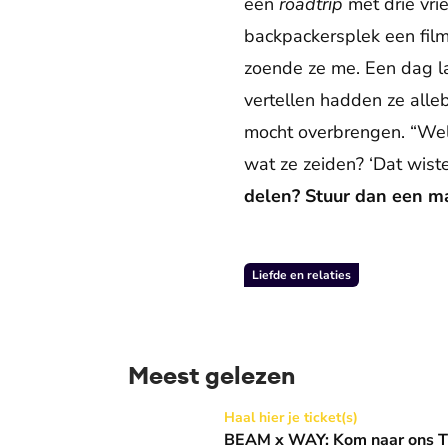
een
roadtrip
met drie vri
backpackersplek een film 
zoende ze me. Een dag lat
vertellen hadden ze alleb
mocht overbrengen. “Welm
wat ze zeiden? ‘Dat wiste
delen? Stuur dan een m
Liefde en relaties
Meest gelezen
BEAM x WAY: Kom naar ons Thanksgiving gala
Haal hier je ticket(s)
BEAM x WAY: Kom naar ons Th