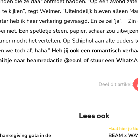
enden die ze daar ontmoet hadden. “Op een avond zat
te kijken”, zegt Welmer. “Uiteindelijk bleven alleen Mar
er heb ik haar verkering gevraagd. En ze zei ‘ja’.” Zin 
ei niet. Een spelletje steen, papier, schaar zou uitwij
er mocht het vertellen. Op Schiphol aan alle ouders teg
n we toch al’, haha.”
Heb jij ook een romantisch verha
ailtje naar beamredactie @eo.nl of stuur een Whats
Deel dit artikel:
Lees ook
 in de Basiliek 🪩
BEAM x WAY: Kom naar ons 
Haal hier je ti
anksgiving gala in de
BEAM x WAY: