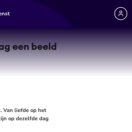
enst
zag een beeld
. Van liefde op het
zijn op dezelfde dag