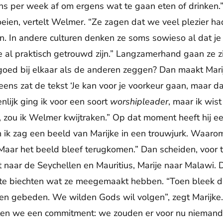
s per week af om ergens wat te gaan eten of drinke
eien, vertelt Welmer. “Ze zagen dat we veel plezier h
n. In andere culturen denken ze soms sowieso al dat je
al praktisch getrouwd zijn.” Langzamerhand gaan ze z
oed bij elkaar als de anderen zeggen? Dan maakt Marij
eens zat de tekst ‘Je kan voor je voorkeur gaan, maar dan
enlijk ging ik voor een soort
worshipleader
, maar ik wis
 zou ik Welmer kwijtraken.” Op dat moment heeft hij ee
 ik zag een beeld van Marijke in een trouwjurk. Waarom 
Maar het beeld bleef terugkomen.” Dan scheiden, voo
naar de Seychellen en Mauritius, Marije naar Malawi.
 te biechten wat ze meegemaakt hebben. “Toen bleek d
 gebeden. We wilden Gods wil volgen”, zegt Marijke.
en we een commitment: we zouden er voor nu niemand 