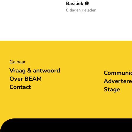
Basiliek 🪩
8 dagen geleden
Ga naar
Vraag & antwoord
Communica
Over BEAM
Adverter
Contact
Stage