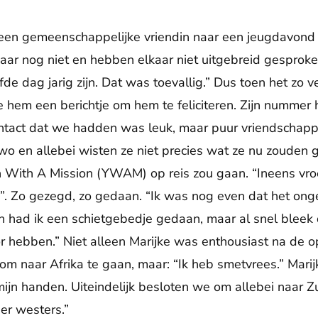
n gemeenschappelijke vriendin naar een jeugdavond in 
ar nog niet en hebben elkaar niet uitgebreid gespro
de dag jarig zijn. Dat was toevallig.” Dus toen het zo v
 hem een berichtje om hem te feliciteren. Zijn nummer h
ct dat we hadden was leuk, maar puur vriendschappeli
o en allebei wisten ze niet precies wat ze nu zouden 
th With A Mission (YWAM) op reis zou gaan. “Ineens vro
”. Zo gezegd, zo gedaan. “Ik was nog even dat het ong
en had ik een schietgebedje gedaan, maar al snel blee
r hebben.” Niet alleen Marijke was enthousiast na de 
 om naar Afrika te gaan, maar: “Ik heb smetvrees.” Mari
ijn handen. Uiteindelijk besloten we om allebei naar Z
eer westers.”