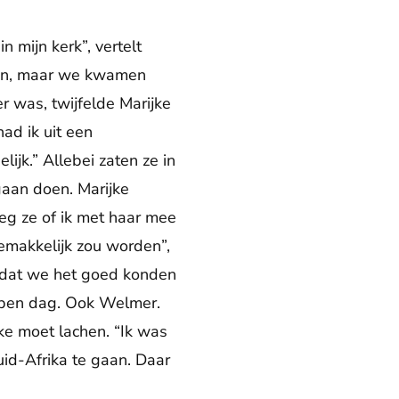
mijn kerk”, vertelt
ken, maar we kwamen
er was, twijfelde Marijke
ad ik uit een
jk.” Allebei zaten ze in
gaan doen. Marijke
eg ze of ik met haar mee
emakkelijk zou worden”,
k dat we het goed konden
open dag. Ook Welmer.
jke moet lachen. “Ik was
uid-Afrika te gaan. Daar