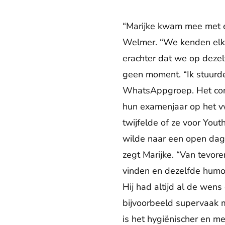
“Marijke kwam mee met ee
Welmer. “We kenden elka
erachter dat we op dezelf
geen moment. “Ik stuurde
WhatsAppgroep. Het conta
hun examenjaar op het vw
twijfelde of ze voor You
wilde naar een open dag
zegt Marijke. “Van tevor
vinden en dezelfde humo
Hij had altijd al de wens
bijvoorbeeld supervaak m
is het hygiënischer en m