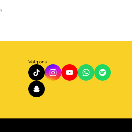
en
Volg ons