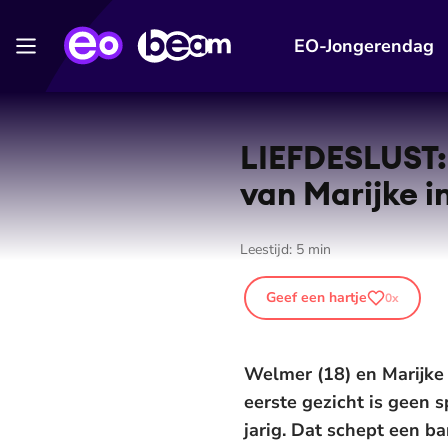
EO-Jongerendag
LIEFDESLUST: 
van Marijke i
Leestijd:
5
min
Geef een hartje
0
x
Welmer (18) en Marijke 
eerste gezicht is geen 
jarig. Dat schept een ba