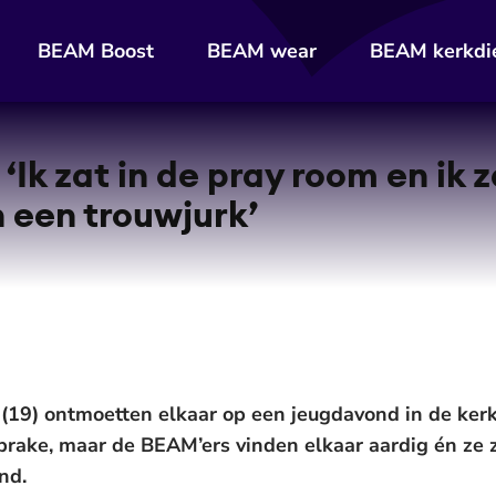
BEAM Boost
BEAM wear
BEAM kerkdi
‘Ik zat in de pray room en ik 
n een trouwjurk’
(19) ontmoetten elkaar op een jeugdavond in de kerk
sprake, maar de BEAM’ers vinden elkaar aardig én ze 
nd.