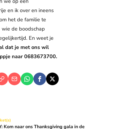
en we op een
ije en ik over en ineens
om het de familie te
zen wie de boodschap
elijkertijd. En weet je
al dat je met ons wil
Appje naar 0683673700.
Thanksgiving gala in de Basiliek 🪩
cket(s)
 Kom naar ons Thanksgiving gala in de