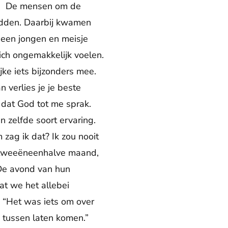
n.” De mensen om de
adden. Daarbij kwamen
 een jongen en meisje
ich ongemakkelijk voelen.
ke iets bijzonders mee.
 verlies je je beste
t dat God tot me sprak.
n zelfde soort ervaring.
zag ik dat? Ik zou nooit
r tweeëneenhalve maand,
 De avond van hun
at we het allebei
 “Het was iets om over
tussen laten komen.”