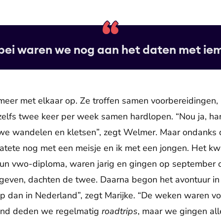
bei waren we nog aan het daten met i
meer met elkaar op. Ze troffen samen voorbereidingen,
elfs twee keer per week samen hardlopen. “Nou ja, har
we wandelen en kletsen”, zegt Welmer. Maar ondanks d
 datete nog met een meisje en ik met een jongen. Het k
hun vwo-diploma, waren jarig en gingen op september op
 geven, dachten de twee. Daarna begon het avontuur i
p dan in Nederland”, zegt Marijke. “De weken waren v
kend deden we regelmatig
roadtrips
, maar we gingen al