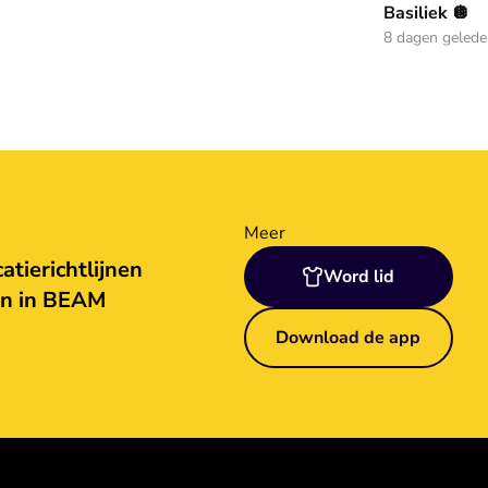
Basiliek 🪩
8 dagen geled
Meer
tierichtlijnen
Word lid
en in BEAM
Download de app