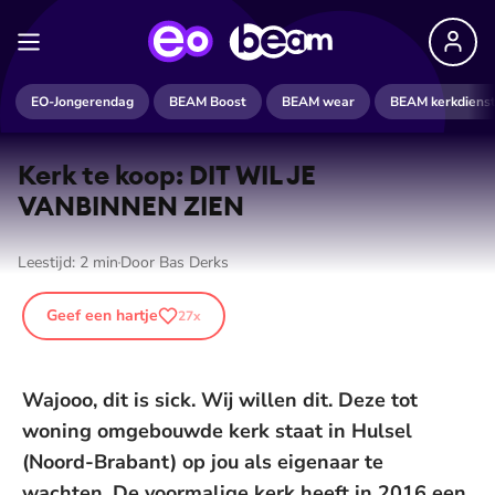
EO-Jongerendag
BEAM Boost
BEAM wear
BEAM kerkdiens
Kerk te koop: DIT WIL JE
VANBINNEN ZIEN
Leestijd:
2
min
Door
Bas Derks
Geef een hartje
27
x
Wajooo, dit is sick. Wij willen dit. Deze tot
woning omgebouwde kerk staat in Hulsel
(Noord-Brabant) op jou als eigenaar te
wachten. De voormalige kerk heeft in 2016 een