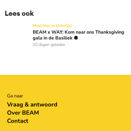
Lees ook
BEAM x WAY: Kom naar ons Thanksgiving gala in de Basilie
Haal hier je ticket(s)
BEAM x WAY: Kom naar ons Thanksgiving
gala in de Basiliek 🪩
10 dagen geleden
Ga naar
Vraag & antwoord
Over BEAM
Contact