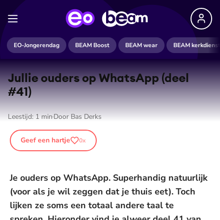
EO-Jongerendag
BEAM Boost
BEAM wear
BEAM kerkdiens
Jullie ouders op WhatsApp (deel
#41)
Leestijd:
1
min
Door
Bas Derks
Geef een hartje
0
x
Je ouders op WhatsApp. Superhandig natuurlijk
(voor als je wil zeggen dat je thuis eet). Toch
lijken ze soms een totaal andere taal te
spreken. Hieronder vind je alweer deel 41 van