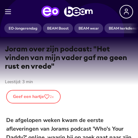
EO-Jongerendag
BEAM Boost
BEAM wear
BEAM kerkdiens
Joram over zijn podcast: "Het
vinden van mijn vader gaf me geen
rust en vrede"
Leestijd:
3
min
Geef een hartje
2
x
De afgelopen weken kwam de eerste
afleveringen van Jorams podcast 'Who's Your
Daddy?' online, waarin hij op zoek gaat naar zijn