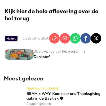
Kijk hier de hele aflevering over de
hel terug
De weergave van deze video vereist jouw
toestemming voor social media cookies.
Toestemmingen aanpassen
Deel dit artikel:
Hemel
Denkstof
Dit artikel hoort bij het programma
Denkstof
Meest gelezen
BEAM x WAY: Kom naar ons Thanksgiving gala in de Basilie
Haal hier je ticket(s)
BEAM x WAY: Kom naar ons Thanksgiving
gala in de Basiliek 🪩
9 dagen geleden