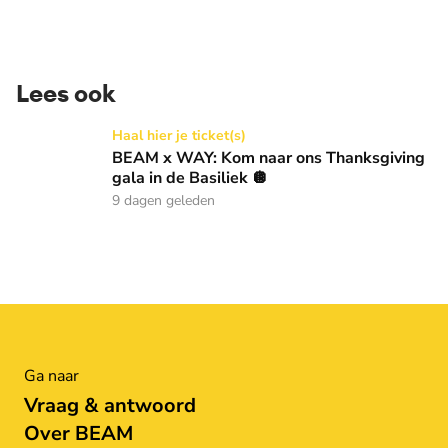
Lees ook
BEAM x WAY: Kom naar ons Thanksgiving gala in de Basilie
Haal hier je ticket(s)
BEAM x WAY: Kom naar ons Thanksgiving
gala in de Basiliek 🪩
9 dagen geleden
Ga naar
Vraag & antwoord
Over BEAM