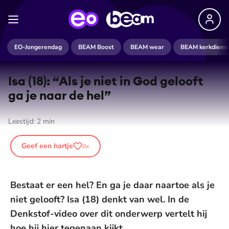
EO-Jongerendag
BEAM Boost
BEAM wear
BEAM kerkdiens
Isa (18): “Als je niet in God gelooft
ga je naar de hel”
Leestijd:
2
min
Geef een hartje
8
x
Bestaat er een hel? En ga je daar naartoe als je
niet gelooft? Isa (18) denkt van wel. In de
Denkstof-video over dit onderwerp vertelt hij
hoe hij hier tegenaan kijkt.