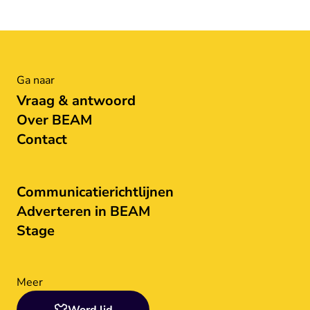
Ga naar
Vraag & antwoord
Over BEAM
Contact
Communicatierichtlijnen
Adverteren in BEAM
Stage
Meer