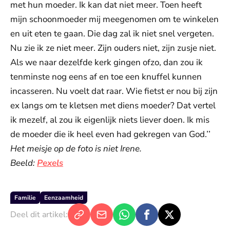
met hun moeder. Ik kan dat niet meer. Toen heeft
mijn schoonmoeder mij meegenomen om te winkelen
en uit eten te gaan. Die dag zal ik niet snel vergeten.
Nu zie ik ze niet meer. Zijn ouders niet, zijn zusje niet.
Als we naar dezelfde kerk gingen ofzo, dan zou ik
tenminste nog eens af en toe een knuffel kunnen
incasseren. Nu voelt dat raar. Wie fietst er nou bij zijn
ex langs om te kletsen met diens moeder? Dat vertel
ik mezelf, al zou ik eigenlijk niets liever doen. Ik mis
de moeder die ik heel even had gekregen van God.’’
Het meisje op de foto is niet Irene.
Beeld:
Pexels
Familie
Eenzaamheid
Deel dit artikel: