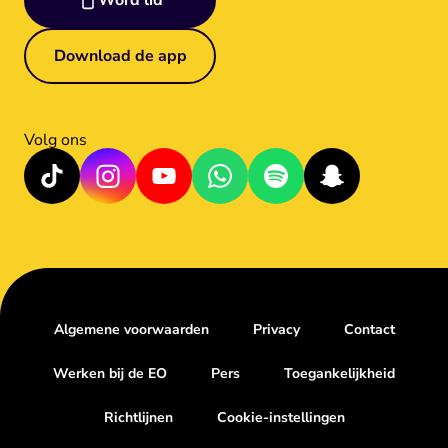
Word lid
Download de app
Volg ons
Algemene voorwaarden
Privacy
Contact
Werken bij de EO
Pers
Toegankelijkheid
Richtlijnen
Cookie-instellingen