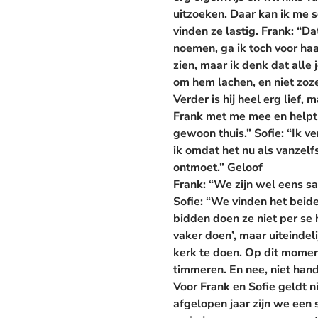
uitzoeken. Daar kan ik me s
vinden ze lastig.
Frank:
“Dat
noemen, ga ik toch voor haar 
zien, maar ik denk dat all
om hem lachen, en niet zoz
Verder is hij heel erg lief
Frank met me mee en helpt 
gewoon thuis.”
Sofie:
“Ik ve
ik omdat het nu als vanzelf
ontmoet.”
Geloof
Frank:
“We zijn wel eens s
Sofie:
“We vinden het beide 
bidden doen ze niet per se
vaker doen’, maar uiteindeli
kerk te doen. Op dit mome
timmeren. En nee, niet ha
Voor Frank en Sofie geldt n
afgelopen jaar zijn we een