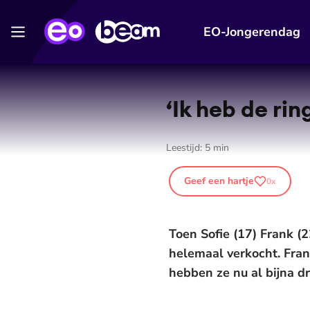
EO-Jongerendag
‘Ik heb de ri
Leestijd:
5
min
Geef een hartje
0
x
Toen Sofie (17) Frank (
helemaal verkocht. Frank
hebben ze nu al bijna dri