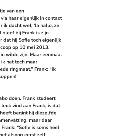
tje van een
ia haar eigenlijk in contact
k dacht wel, ‘Ja hallo, ze
bleef bij Frank is zijn
 dat hij Sofie toch eigenlijk
oscoop op 10 mei 2013.
din wilde zijn. Maar eenmaal
 ik het toch maar
goede ringmaat.”
Frank:
“Ik
kloppen!”
abo doen. Frank studeert
leuk vind aan Frank, is dat
heeft begint hij diezelfde
samenvatting, maar daar
”
Frank:
“Sofie is soms heel
het alsnog eerst zelf