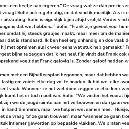
oms een beetje aan ergeren.” De vraag wat ze dan precies zo
 vraagt Sofie ook regelmatig, en dat vind ik moeilijk. Als ik
uitstraling. Sofie is eigenlijk bijna altijd vrolijk! Verder vind
e jongens dat wel hebben…”
Sofie:
“Frank zijn gevoel voor humo
eer omdat hij steeds grapjes maakt, maar meer om de manier
, maar dat is standaard. Ik ben heel erg onhandig en doe vaak
hij met opruimen als ik weer eens wat stuk heb gemaakt.”
F
rgeet bijna te zeggen dat ik het heel fijn vindt dat Frank ook 
sprekend voelt dat Frank gelovig is. Zonder geloof hadden w
amen met een Bijbelleesplan begonnen, maar dat hebben we 
lastig om zoiets elke dag vol te houden. Ik bid wel elke a
 heel vaak. Wanneer ze het wel doen zeggen ze elke keer we
jk komt het er toch nooit van.
Sofie:
“We vinden het vooral fi
nt zijn we de jeugdruimte aan het verbouwen en dan gaan w
nd in hand timmeren, maar we helpen wel samen mee.”
Huisje
iet de vraag ‘of ze gaan trouwen’, maar ‘wanneer ze gaan tr
 stuk intiemer geworden op bepaalde vlakken. We praten vee