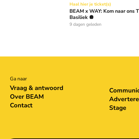
BEAM x WAY: Kom naar ons Thanksgiving gala
Haal hier je ticket(s)
BEAM x WAY: Kom naar ons Th
Basiliek 🪩
9 dagen geleden
Ga naar
Vraag & antwoord
Communica
Over BEAM
Adverter
Contact
Stage