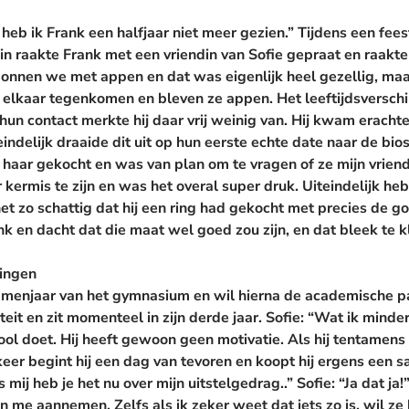
eb ik Frank een halfjaar niet meer gezien.” Tijdens een fees
 raakte Frank met een vriendin van Sofie gepraat en raakte v
nnen we met appen en dat was eigenlijk heel gezellig, maar i
e elkaar tegenkomen en bleven ze appen. Het leeftijdsverschil 
hun contact merkte hij daar vrij weinig van. Hij kwam erachter
eindelijk draaide dit uit op hun eerste echte date naar de bi
 haar gekocht en was van plan om te vragen of ze mijn vrien
 kermis te zijn en was het overal super druk. Uiteindelijk heb
et zo schattig dat hij een ring had gekocht met precies de 
k en dacht dat die maat wel goed zou zijn, en dat bleek te 
dingen
xamenjaar van het gymnasium en wil hierna de academische p
eit en zit momenteel in zijn derde jaar.
Sofie:
“Wat ik minder 
hool doet. Hij heeft gewoon geen motivatie. Als hij tentamens 
eer begint hij een dag van tevoren en koopt hij ergens een 
 mij heb je het nu over mijn uitstelgedrag..”
Sofie:
“Ja dat ja!
n me aannemen. Zelfs als ik zeker weet dat iets zo is, wil ze 