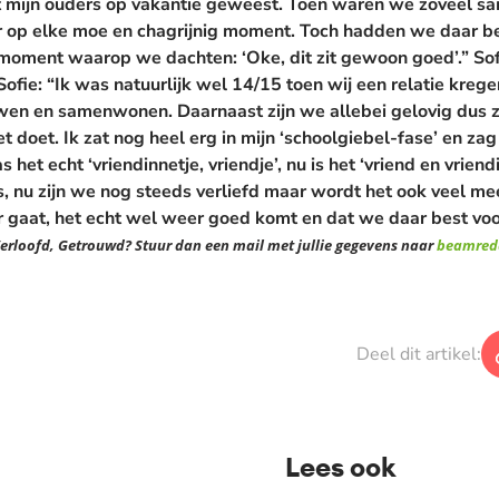
 mijn ouders op vakantie geweest. Toen waren we zoveel same
aar op elke moe en chagrijnig moment. Toch hadden we daar 
oment waarop we dachten: ‘Oke, dit zit gewoon goed’.” Sofie
Sofie:
“Ik was natuurlijk wel 14/15 toen wij een relatie kregen
wen en samenwonen. Daarnaast zijn we allebei gelovig dus z
doet. Ik zat nog heel erg in mijn ‘schoolgiebel-fase’ en zag 
s het echt ‘vriendinnetje, vriendje’, nu is het ‘vriend en vriendi
ls, nu zijn we nog steeds verliefd maar wordt het ook veel m
r gaat, het echt wel weer goed komt en dat we daar best vo
erloofd, Getrouwd? Stuur dan een mail met jullie gegevens naar
beamred
Deel dit artikel:
Lees ook