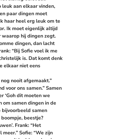
 leuk aan elkaar vinden,
 een paar dingen moet
 ik haar heel erg leuk om te
r. Ik moet eigenlijk altijd
 waarop hij dingen zegt.
 domme dingen, dan lacht
rank:
“Bij Sofie voel ik me
christelijk is. Dat komt denk
e elkaar niet eens
nog nooit afgemaakt.”
vond voor ons samen.” Samen
er ‘Goh dit moeten we
jn om samen dingen in de
e bijvoorbeeld samen
, boompje, beestje?
ouwen’.
Frank:
“Het
l meer.”
Sofie:
“We zijn