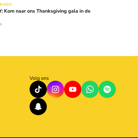
Thanksgiving gala in de Basiliek 🪩
cket(s)
 Kom naar ons Thanksgiving gala in de
en
Volg ons