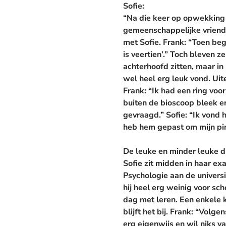
Sofie:
“Na die keer op opwekking h
gemeenschappelijke vriendin
met Sofie.
Frank:
“Toen bego
is veertien’.” Toch bleven z
achterhoofd zitten, maar in 
wel heel erg leuk vond. Uit
Frank:
“Ik had een ring voor
buiten de bioscoop bleek er
gevraagd.”
Sofie:
“Ik vond h
heb hem gepast om mijn pin
De leuke en minder leuke 
Sofie zit midden in haar e
Psychologie aan de universit
hij heel erg weinig voor sc
dag met leren. Een enkele k
blijft het bij.
Frank:
“Volgens
erg eigenwijs en wil niks va