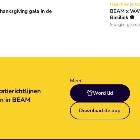
 in de Basiliek 🪩
BEAM x WAY: Kom naar ons 
Haal hier je ti
anksgiving gala in de
BEAM x WAY:
Basiliek 🪩
9 dagen geled
Meer
tierichtlijnen
Word lid
en in BEAM
Download de app