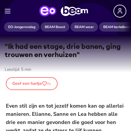
EO-Jongerendag
BEAM Boost
BEAM wear
BEAM kerkdiens
"Ik had een stage, drie banen, ging
trouwen en verhuizen"
Leestijd:
5
min
Geef een hartje
0
x
Even stil zijn en tot jezelf komen kan op allerlei
manieren. Elianne, Sanne en Lea hebben alle
drie een manier gevonden die goed voor hen
werkt, zodat ze de stress te lijf kunnen.