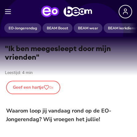
EO-Jongerendag
BEAM Boost
BEAM wear
BEAM kerkdiens
"Ik ben meegesleept door mijn
vrienden"
Leestijd:
4
min
Geef een hartje
0
x
Waarom loop jij vandaag rond op de EO-
Jongerendag? Wij vroegen het jullie!