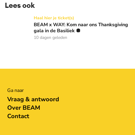
Lees ook
BEAM x WAY: Kom naar ons Thanksgiving gala in de Basilie
Haal hier je ticket(s)
BEAM x WAY: Kom naar ons Thanksgiving
gala in de Basiliek 🪩
10 dagen geleden
Ga naar
Vraag & antwoord
Over BEAM
Contact