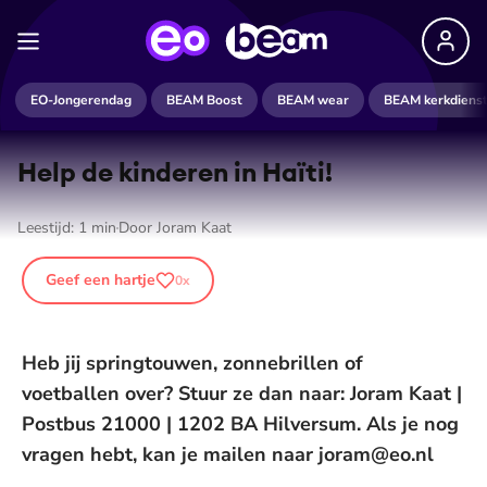
EO-Jongerendag
BEAM Boost
BEAM wear
BEAM kerkdiens
Help de kinderen in Haïti!
Leestijd:
1
min
Door
Joram Kaat
Geef een hartje
0
x
Heb jij springtouwen, zonnebrillen of
voetballen over? Stuur ze dan naar: Joram Kaat |
Postbus 21000 | 1202 BA Hilversum. Als je nog
vragen hebt, kan je mailen naar joram@eo.nl