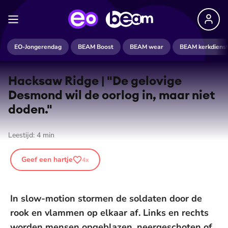
EO-Jongerendag
BEAM Boost
BEAM wear
BEAM kerkdiens
Hacksaw Ridge | "De gelovige
Desmond wil de oorlog in, maar niet
doden."
Leestijd:
4
min
Geef een hartje
4
x
In slow-motion stormen de soldaten door de
rook en vlammen op elkaar af. Links en rechts
worden mensen opgeblazen, neergeschoten of