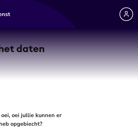
enst
 het daten
oei, oei jullie kunnen er
 heb opgebiecht?