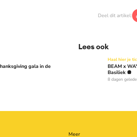
Deel dit artikel:
Lees ook
 in de Basiliek 🪩
BEAM x WAY: Kom naar ons 
Haal hier je ti
anksgiving gala in de
BEAM x WAY:
Basiliek 🪩
8 dagen geled
Meer