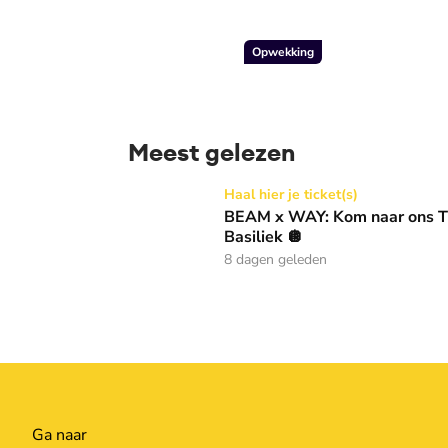
Opwekking
Meest gelezen
BEAM x WAY: Kom naar ons Thanksgiving gala
Haal hier je ticket(s)
BEAM x WAY: Kom naar ons Th
Basiliek 🪩
8 dagen geleden
Ga naar