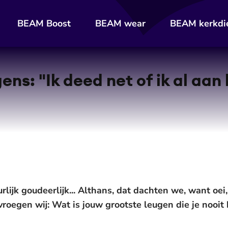
BEAM Boost
BEAM wear
BEAM kerkdi
ens: "Ik deed net of ik al aan
lijk goudeerlijk... Althans, dat dachten we, want oei, 
oegen wij: Wat is jouw grootste leugen die je nooit