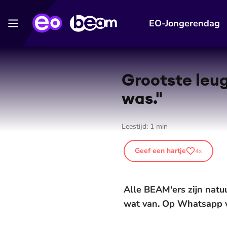
EO-Jongerendag
Grootste leug
was."
Leestijd:
1
min
Geef een hartje
4
x
Alle BEAM'ers zijn natuur
wat van. Op Whatsapp vr