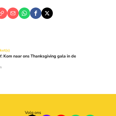
Thanksgiving gala in de Basiliek 🪩
cket(s)
 Kom naar ons Thanksgiving gala in de
en
Volg ons