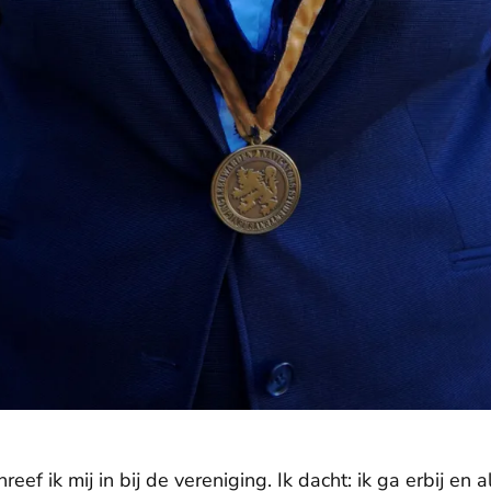
ef ik mij in bij de vereniging. Ik dacht: ik ga erbij en al