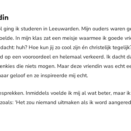
din
l ging ik studeren in Leeuwarden. Mijn ouders waren g
voelde. In mijn klas zat een meisje waarmee ik goede vr
 dacht: huh? Hoe kun jij zo cool zijn én christelijk tegeli
 op een vooroordeel en helemaal verkeerd. Ik dacht da
nkies die niets mogen. Maar deze vriendin was echt een
ar geloof en ze inspireerde mij echt.
sprekken. Inmiddels voelde ik mij al wat beter, maar i
 zoals: ‘Het zou niemand uitmaken als ik word aangere