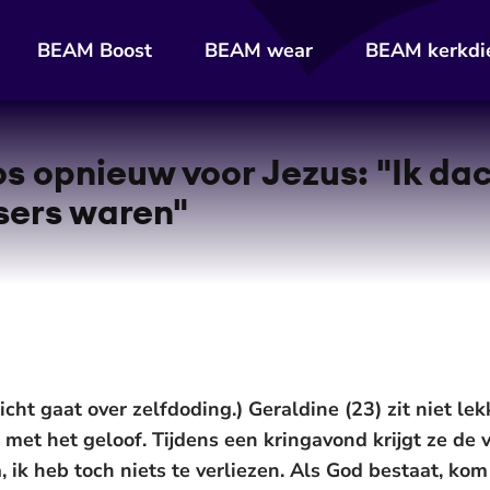
BEAM Boost
BEAM wear
BEAM kerkdi
s opnieuw voor Jezus: "Ik da
sers waren"
cht gaat over zelfdoding.) Geraldine (23) zit niet lekk
 met het geloof. Tijdens een kringavond krijgt ze de 
ma, ik heb toch niets te verliezen. Als God bestaat, ko