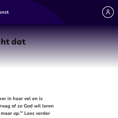
enst
cht dat
er in haar vel en is
vraag of ze God wil leren
m maar op.’” Lees verder