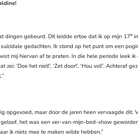
aldine!
e
wat dingen gebeurd. Dit leidde ertoe dat ik op mijn 17
in
suïcidale gedachten. Ik stond op het punt om een pogin
ist mij hiervan af te praten. In die hele periode leek i
 zei: ‘Doe het niet!’, ‘Zet door!’, ‘Hou vol!’. Achteraf g
.”
ovig opgevoed, maar door de jaren heen vervaagde dit. 
 geloof, het was een ver-van-mijn-bed-show geworden
waar ik niets mee te maken wilde hebben.”