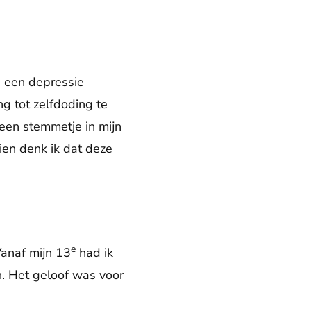
 een depressie
g tot zelfdoding te
k een stemmetje in mijn
ezien denk ik dat deze
e
Vanaf mijn 13
had ik
. Het geloof was voor