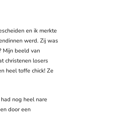
escheiden en ik merkte
iendinnen werd. Zij was
jk? Mijn beeld van
t christenen losers
 heel toffe chick! Ze
k had nog heel nare
den door een