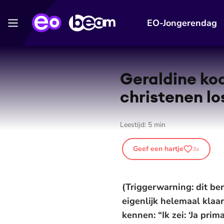
EO-Jongerendag
Geraldine koo
christenen lo
Leestijd:
5
min
Geef een hartje
3
x
(Triggerwarning: dit beri
eigenlijk helemaal klaar
kennen: “Ik zei: ‘Ja pri