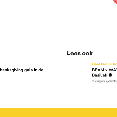
Lees ook
 in de Basiliek 🪩
BEAM x WAY: Kom naar ons 
Haal hier je ti
anksgiving gala in de
BEAM x WAY:
Basiliek 🪩
8 dagen geled