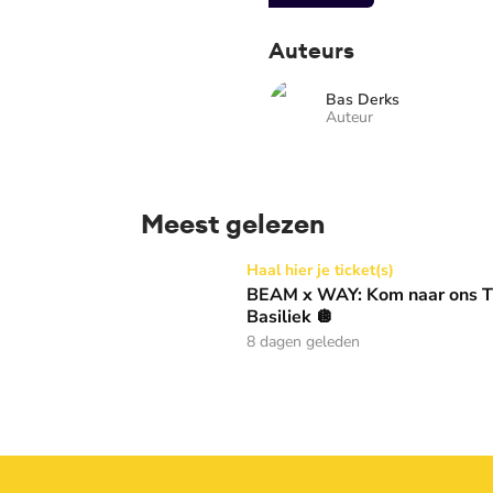
Auteurs
Bas Derks
Auteur
Meest gelezen
BEAM x WAY: Kom naar ons Thanksgiving gala
Haal hier je ticket(s)
BEAM x WAY: Kom naar ons Th
Basiliek 🪩
8 dagen geleden