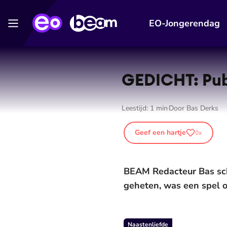
EO-Jongerendag
GEDICHT: Pub
Leestijd:
1
min
Door
Bas Derks
Geef een hartje
0
x
BEAM Redacteur Bas schr
geheten, was een spel o
Naastenliefde