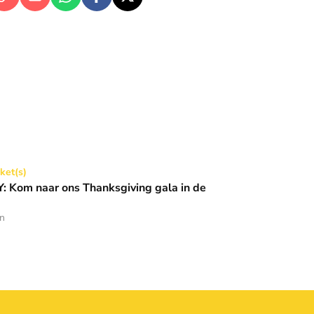
Thanksgiving gala in de Basiliek 🪩
cket(s)
 Kom naar ons Thanksgiving gala in de
en