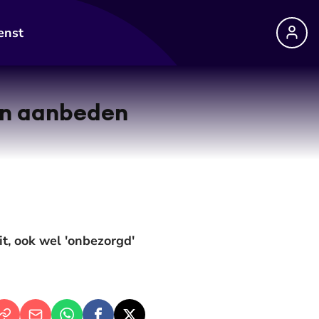
enst
en aanbeden
t, ook wel 'onbezorgd'