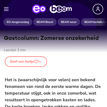
EO-Jongerendag
BEAM Boost
BEAM wear
BEAM kerkdiens
Gastcolumn: Zomerse onzekerheid
Leestijd:
3
min
Geef een hartje
0
x
Het is (waarschijnlijk voor velen) een bekend
fenomeen van rond de eerste warme dagen. De
temperatuur stijgt, ook in onze zomerbol, wat
resulteert in opengetrokken kasten en lades.
De korte broeken, leuke rokken en vrolijke