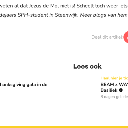
eten al dat Jezus de Mol niet is! Scheelt toch weer iet
rdejaars SPH-student in Steenwijk. Meer blogs van hem
Deel dit artikel:
Lees ook
 in de Basiliek 🪩
BEAM x WAY: Kom naar ons 
Haal hier je ti
anksgiving gala in de
BEAM x WAY:
Basiliek 🪩
8 dagen geled