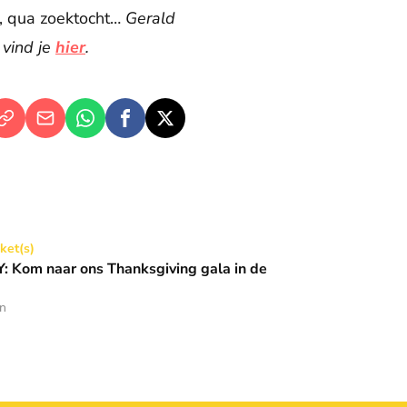
s, qua zoektocht…
Gerald
 vind je
hier
.
Thanksgiving gala in de Basiliek 🪩
cket(s)
 Kom naar ons Thanksgiving gala in de
en