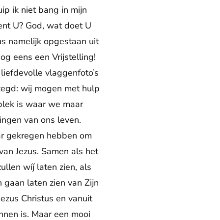
ip ik niet bang in mijn
ent U? God, wat doet U
us namelijk opgestaan uit
g eens een Vrijstelling!
 liefdevolle vlaggenfoto’s
zegd: wij mogen met hulp
plek is waar we maar
gingen van ons leven.
aar gekregen hebben om
van Jezus. Samen als het
llen wíj laten zien, als
 gaan laten zien van Zijn
ezus Christus en vanuit
onnen is. Maar een mooi