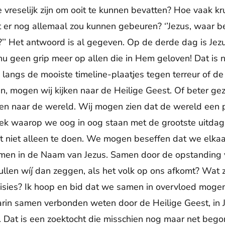
 vreselijk zijn om ooit te kunnen bevatten? Hoe vaak kru
 er nog allemaal zou kunnen gebeuren? ‘’Jezus, waar b
’’ Het antwoord is al gegeven. Op de derde dag is Jez
u geen grip meer op allen die in Hem geloven! Dat is no
n langs de mooiste timeline-plaatjes tegen terreur of de
, mogen wij kijken naar de Heilige Geest. Of beter ge
ken naar de wereld. Wij mogen zien dat de wereld een 
n plek waarop we oog in oog staan met de grootste uitda
t niet alleen te doen. We mogen beseffen dat we elk
amen in de Naam van Jezus. Samen door de opstanding 
llen wíj dan zeggen, als het volk op ons afkomt? Wat zu
isies? Ik hoop en bid dat we samen in overvloed mogen
arin samen verbonden weten door de Heilige Geest, in J
. Dat is een zoektocht die misschien nog maar net beg