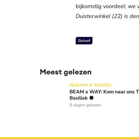
bijkomstig voordeel: we w
Duisterwinkel (22) is de
Geloof
Meest gelezen
BEAM x WAY: Kom naar ons Thanksgiving gala
Haal hier je ticket(s)
BEAM x WAY: Kom naar ons Th
Basiliek 🪩
8 dagen geleden