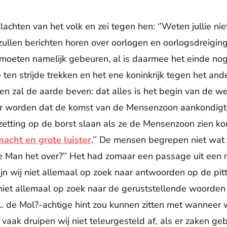
chten van het volk en zei tegen hen: ‘’Weten jullie niet
 zullen berichten horen over oorlogen en oorlogsdreiging
 moeten namelijk gebeuren, al is daarmee het einde no
 ten strijde trekken en het ene koninkrijk tegen het ande
n zal de aarde beven: dat alles is het begin van de we
ar worden dat de komst van de Mensenzoon aankondigt
tzetting op de borst slaan als ze de Mensenzoon zien 
acht en grote luister
.’’ De mensen begrepen niet wat 
e Man het over?’’ Het had zomaar een passage uit een
ijn wij niet allemaal op zoek naar antwoorden op de pit
niet allemaal op zoek naar de geruststellende woorden 
… de Mol?-achtige hint zou kunnen zitten met wanneer 
ak druipen wij niet teleurgesteld af, als er zaken ge