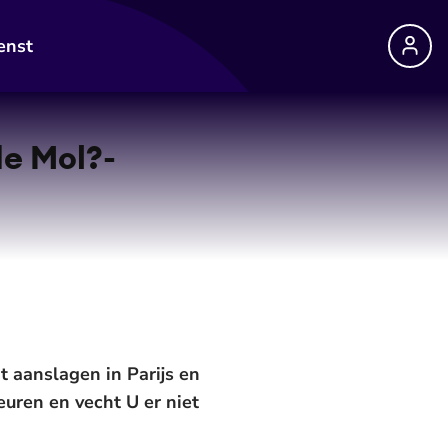
enst
e Mol?-
t aanslagen in Parijs en
uren en vecht U er niet