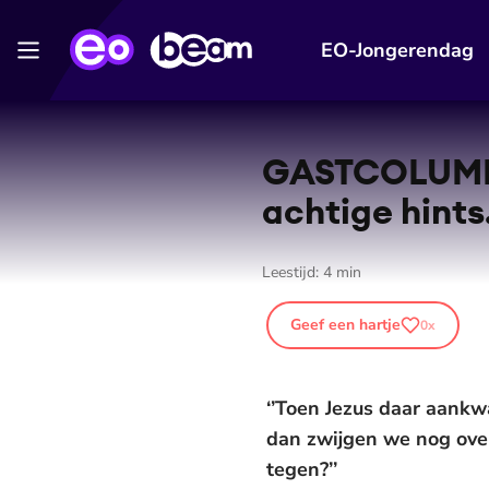
EO-Jongerendag
GASTCOLUMN: 
achtige hints
Leestijd:
4
min
Geef een hartje
0
x
‘’Toen Jezus daar aankw
dan zwijgen we nog over
tegen?’’