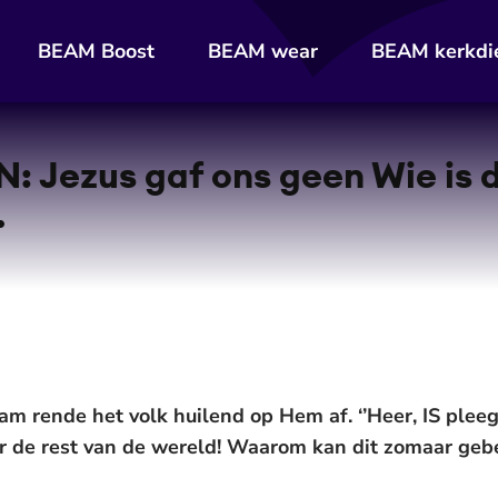
BEAM Boost
BEAM wear
BEAM kerkdi
Jezus gaf ons geen Wie is d
.
am rende het volk huilend op Hem af. ‘’Heer, IS pleeg
 de rest van de wereld! Waarom kan dit zomaar gebe