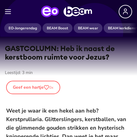
EO-Jongerendag
BEAM Boost
BEAM wear
BEAM kerkdiens
GASTCOLUMN: Heb ik naast de
kerstboom ruimte voor Jezus?
Leestijd:
3
min
Geef een hartje
0
x
Weet je waar ik een hekel aan heb?
Kerstprullaria. Glitterslingers, kerstballen, van
die glimmende gouden strikken en hysterisch
knipperende lichtjes. Dan weet je het maar