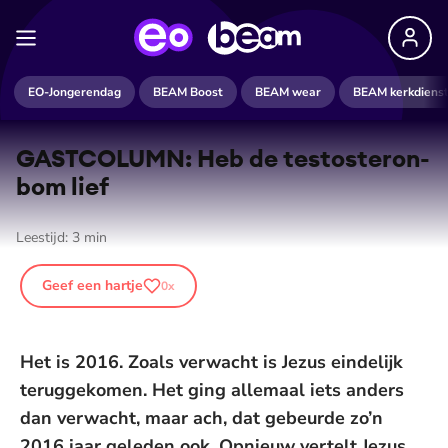
EO-Jongerendag
BEAM Boost
BEAM wear
BEAM kerkdiens
GASTCOLUMN: Heb de tes­tos­ter­on­
bom lief
Leestijd:
3
min
Geef een hartje
0
x
Het is 2016. Zoals verwacht is Jezus eindelijk
teruggekomen. Het ging allemaal iets anders
dan verwacht, maar ach, dat gebeurde zo’n
2016 jaar geleden ook. Opnieuw vertelt Jezus