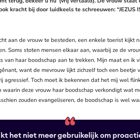
terug, bekeer u nu’ (vrij vertaald). De vrouw staat 
 ook kracht bij door luidkeels te schreeuwen: “JEZU
cht aan de vrouw te besteden, een enkele toerist kijkt
en. Soms stoten mensen elkaar aan, waarbij ze de vrou
ets van haar boodschap aan te trekken. Mijn maat en ik v
gênant, want de mevrouw lijkt zichzelf toch een beetje v
ij agressief. Toch moet ik bekennen dat het mij wel fli
m waarin deze vrouw haar boodschap verkondigt wat me
sschien zouden evangeliseren, de boodschap is wel wa
jkt het niet meer gebruikelijk om proacti