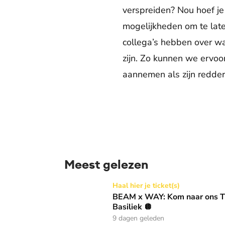
verspreiden? Nou hoef je
mogelijkheden om te laten
collega’s hebben over wa
zijn. Zo kunnen we ervoo
aannemen als zijn redder
Meest gelezen
BEAM x WAY: Kom naar ons Thanksgiving gala
Haal hier je ticket(s)
BEAM x WAY: Kom naar ons Th
Basiliek 🪩
9 dagen geleden