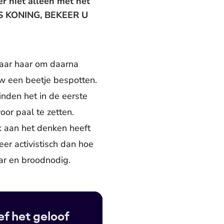
er niet alleen met het
S IS KONING, BEKEER U
 naar haar om daarna
w een beetje bespotten.
inden het in de eerste
oor paal te zetten.
nk aan het denken heeft
er activistisch dan hoe
ar en broodnodig.
ef het geloof