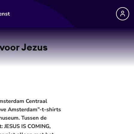
enst
voor Jezus
Amsterdam Centraal
 love Amsterdam”-t-shirts
exmuseum. Tussen de
t: JESUS IS COMING,