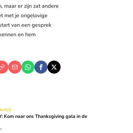
 maar er zijn zat andere
Het met je ongelovige
start van een gesprek
n kennen en hem
Thanksgiving gala in de Basiliek 🪩
cket(s)
 Kom naar ons Thanksgiving gala in de
en