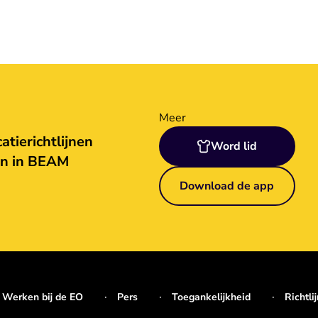
Meer
tierichtlijnen
Word lid
en in BEAM
Download de app
Werken bij de EO
Pers
Toegankelijkheid
Richtli