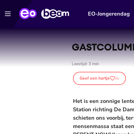
EO-Jongerendag
GASTCOLUMN: 
Leestijd:
3
min
Geef een hartje
0
x
Het is een zonnige len
Station richting De Dam.
schieten ons voorbij, t
mensenmassa staat een 