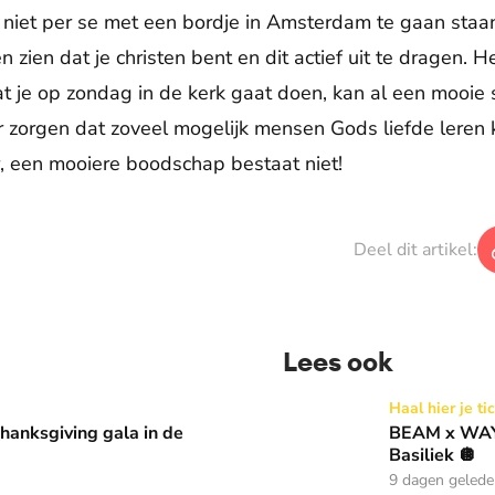
 niet per se met een bordje in Amsterdam te gaan staan,
 zien dat je christen bent en dit actief uit te dragen. 
t je op zondag in de kerk gaat doen, kan al een mooie 
r zorgen dat zoveel mogelijk mensen Gods liefde lere
, een mooiere boodschap bestaat niet!
Deel dit artikel:
Lees ook
 in de Basiliek 🪩
BEAM x WAY: Kom naar ons 
Haal hier je ti
anksgiving gala in de
BEAM x WAY:
Basiliek 🪩
9 dagen geled