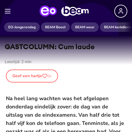
EO-Jongerendag
BEAM Boost
BEAM wear
BEAM kerkdiens
GASTCOLUMN: Cum laude
Leestijd:
2
min
Geef een hartje
0
x
Na heel lang wachten was het afgelopen
donderdag eindelijk zover: de dag van de
uitslag van de eindexamens. Van half drie tot
half vijf kon de telefoon gaan. Tenminste, als je
gezakt was of als je een herexamen had. Voor