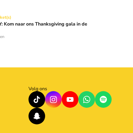
Thanksgiving gala in de Basiliek 🪩
cket(s)
 Kom naar ons Thanksgiving gala in de
den
Volg ons