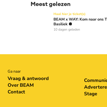
Meest gelezen
BEAM x WAY: Kom naar ons Thanksgiving gala
Haal hier je ticket(s)
BEAM x WAY: Kom naar ons Th
Basiliek 🪩
10 dagen geleden
Ga naar
Vraag & antwoord
Communica
Over BEAM
Adverter
Contact
Stage