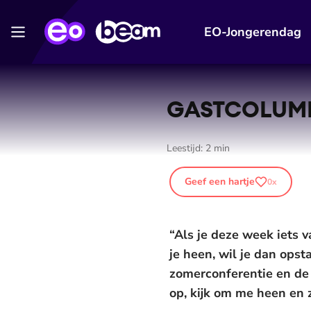
EO-Jongerendag
GASTCOLUMN: 
Leestijd:
2
min
Geef een hartje
0
x
“Als je deze week iets 
je heen, wil je dan ops
zomerconferentie en de 
op, kijk om me heen en z