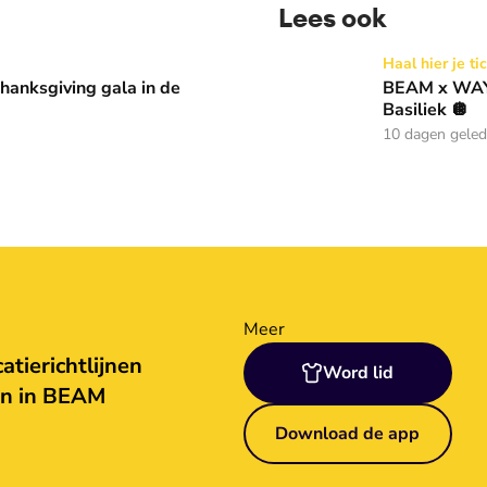
Lees ook
 in de Basiliek 🪩
BEAM x WAY: Kom naar ons 
Haal hier je ti
anksgiving gala in de
BEAM x WAY:
Basiliek 🪩
10 dagen gele
Meer
tierichtlijnen
Word lid
en in BEAM
Download de app