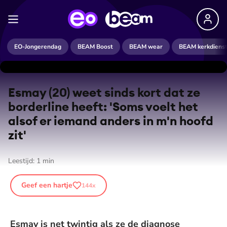
EO-Jongerendag
BEAM Boost
BEAM wear
BEAM kerkdiens
Esmay (20) weet sinds kort dat ze
borderline heeft: 'Soms voelt het
alsof er iemand anders in m'n hoofd
zit'
Leestijd:
1
min
Geef een hartje
144
x
Esmay is net twintig als ze de diagnose