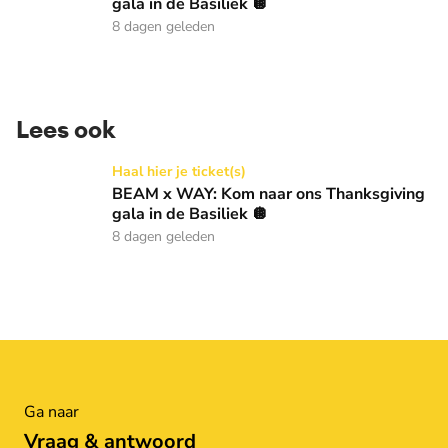
gala in de Basiliek 🪩
8 dagen geleden
Lees ook
BEAM x WAY: Kom naar ons Thanksgiving gala in de Basilie
Haal hier je ticket(s)
BEAM x WAY: Kom naar ons Thanksgiving
gala in de Basiliek 🪩
8 dagen geleden
Ga naar
Vraag & antwoord