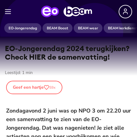
EO-Jongerendag
BEAM Boost
BEAM wear
BEAM kerkdiens
EO-Jongerendag 2024 terugkijken?
Check HIER de samenvatting!
Leestijd:
1
min
Geef een hartje
59
x
Zondagavond 2 juni was op NPO 3 om 22.20 uur
een samenvatting te zien van de EO-
Jongerendag. Dat was nagenieten! Je ziet alle
artiesten nog een keer voorbijkomen en wie