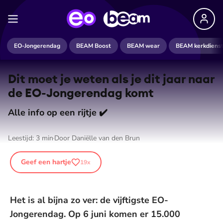
EO-Jongerendag
BEAM Boost
BEAM wear
BEAM kerkdiens
Dit moet je weten als je dit jaar naar
de EO-Jongerendag komt
Alle info op een rijtje ✔️
Leestijd:
3
min
Door
Daniëlle van den Brun
Geef een hartje
19
x
Het is al bijna zo ver: de vijftigste EO-
Jongerendag. Op 6 juni komen er 15.000