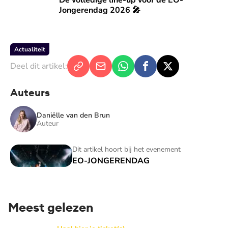
De volledige line-up voor de EO-
Jongerendag 2026 🎤
Actualiteit
Deel dit artikel:
Auteurs
Daniëlle van den Brun
Auteur
EO-JONGERENDAG
Dit artikel hoort bij het evenement
EO-JONGERENDAG
Meest gelezen