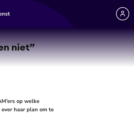
enst
en niet”
AM’ers op welke
t over haar plan om te