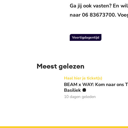
Ga jij ook vasten? En w
naar 06 83673700. Voeg
Veertigdagentijd
Meest gelezen
BEAM x WAY: Kom naar ons Thanksgiving gala
Haal hier je ticket(s)
BEAM x WAY: Kom naar ons Th
Basiliek 🪩
10 dagen geleden