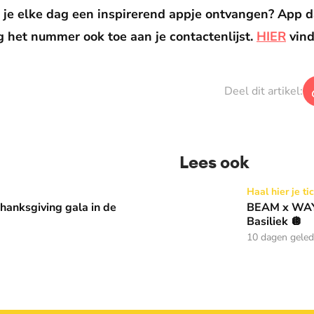
il je elke dag een inspirerend appje ontvangen? App
 het nummer ook toe aan je contactenlijst.
HIER
vind
Deel dit artikel:
Lees ook
 in de Basiliek 🪩
BEAM x WAY: Kom naar ons 
Haal hier je ti
anksgiving gala in de
BEAM x WAY:
Basiliek 🪩
10 dagen gele