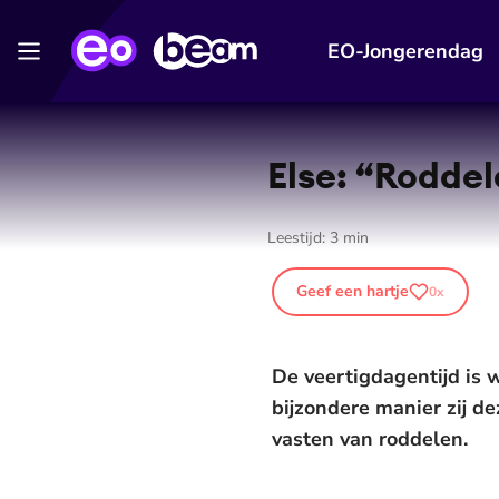
EO-Jongerendag
Else: “Rodde
Leestijd:
3
min
Geef een hartje
0
x
De veertigdagentijd is 
bijzondere manier zij de
vasten van roddelen.