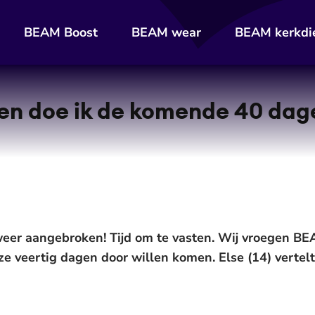
BEAM Boost
BEAM wear
BEAM kerkdi
len doe ik de komende 40 dag
weer aangebroken! Tijd om te vasten. Wij vroegen BE
ze veertig dagen door willen komen. Else (14) vertel