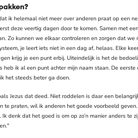
npakken?
s dat ik helemaal niet meer over anderen praat op een ne
rst deze veertig dagen door te komen. Samen met een 
n. Zo kunnen we elkaar controleren en zorgen dat we 
eem, je leert iets niet in een dag af, helaas. Elke kee
en krijg je een punt erbij. Uiteindelijk is het de bedoe
 heb ik al een punt achter mijn naam staan. De eerste 
 ik het steeds beter ga doen.
oals Jezus dat deed. Niet roddelen is daar een belangri
en te praten, wil ik anderen het goede voorbeeld geven
Ik denk dat het goed is om op zo’n manier anders te z
en."