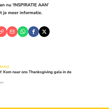
 dan nu ‘INSPIRATIE AAN’
t je meer informatie.
Thanksgiving gala in de Basiliek 🪩
cket(s)
 Kom naar ons Thanksgiving gala in de
den