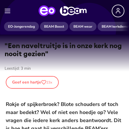
EO-Jongerendag
BEAM Boost
BEAM wear
BEAM kerkdiens
"Een naveltruitje is in onze kerk nog
nooit gezien"
Leestijd:
3
min
Geef een hartje
23
x
Rokje of spijkerbroek? Blote schouders of toch
maar bedekt? Wel of niet een hoedje op? Vele
vragen die iedere kerk anders beantwoordt. Dit
is hoe het gaat bij verschillende BEAM’ers.