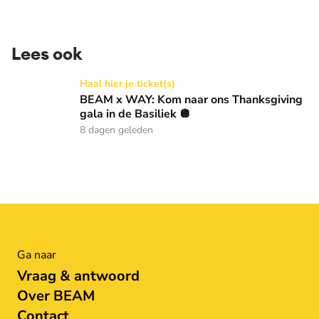
Lees ook
BEAM x WAY: Kom naar ons Thanksgiving gala in de Basilie
Haal hier je ticket(s)
BEAM x WAY: Kom naar ons Thanksgiving
gala in de Basiliek 🪩
8 dagen geleden
Ga naar
Vraag & antwoord
Over BEAM
Contact