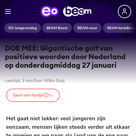
EO-Jongerendag
BEAM Boost
BEAM wear
BEAM kerkdiens
DOE MEE: Gigantische golf van
positieve woorden door Nederland
op don­der­dag­mid­dag 27 januari
Leestijd:
3
min
Door
Wilke Stuij
Geef een hartje
0
x
Het gaat niet lekker: veel jongeren zijn
eenzaam, mensen lijken steeds verder uit elkaar
te groeien en we gaan als land van de ene naar