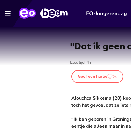
EO-Jongerendag
"Dat ik geen 
Leestijd:
4
min
Geef een hartje
0
x
Alouchca Sikkema (20) koos
toch het gevoel dat ze iets
“Ik ben geboren in Groning
eentje die alleen maar in na