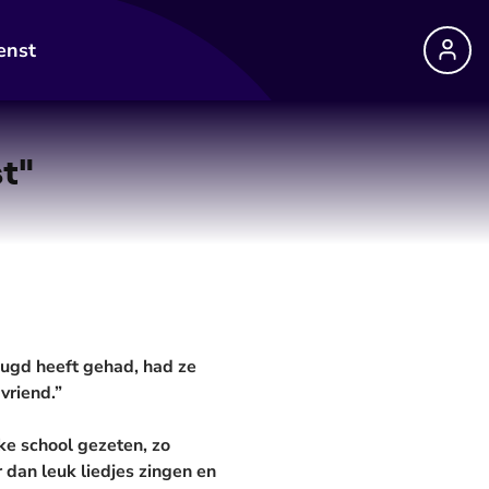
enst
t"
eugd heeft gehad, had ze
vriend.”
ke school gezeten, zo
r dan leuk liedjes zingen en