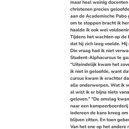
maar heel weinig docenten d
christenen precies geloofde
aan de Academische Pabo gi
om te stoppen bracht ik hem
haalde ik ook wel voldoenin
Tijdens het wachten op de b
dat hij zich leeg voelde. Hi
Die vraag had ik niet verwa
Student-Alphacursus te gaa
“Uiteindelijk kwam het zove
ik niet in geloofde, want da
cursus kwam ik erachter dat
alle onderwerpen. Wat ik v
al wist ik er bijna niets v
geloven.” “De omslag kwam 
naar een kampeerboerderij 
iedereen de kans kreeg om t
blijven zitten. En toen gebe
Van het ene op het andere 