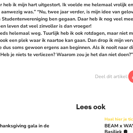
r heb ik mijn hart uitgestort. Ik voelde me helemaal vrolijk 
n aanwezig was.” “Nu, twee jaar verder, is mijn idee van gelo
rs Studentenvereniging ben gegaan. Daar heb ik nog veel mee
en leven dat veel zinvoller is dan vroeger!
teeds helemaal weg. Tuurlijk heb ik ook rotdagen, maar niet 
k ook een plek waar ik naartoe kan gaan. Dan drop ik mijn ve
 je dus soms gewoon ergens aan beginnen. Als ik nooit naar 
. Heb je niets te verliezen? Waarom zou je het dan niet doen?”
Deel dit artikel:
Lees ook
 in de Basiliek 🪩
BEAM x WAY: Kom naar ons 
Haal hier je ti
anksgiving gala in de
BEAM x WAY:
Basiliek 🪩