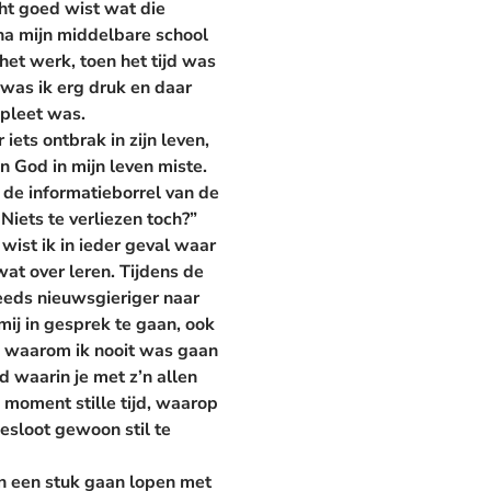
cht goed wist wat die
 na mijn middelbare school
et werk, toen het tijd was
 was ik erg druk en daar
mpleet was.
ets ontbrak in zijn leven,
en God in mijn leven miste.
r de informatieborrel van de
iets te verliezen toch?”
wist ik in ieder geval waar
wat over leren. Tijdens de
teeds nieuwsgieriger naar
ij in gesprek te gaan, ook
en waarom ik nooit was gaan
 waarin je met z’n allen
moment stille tijd, waarop
besloot gewoon stil te
en een stuk gaan lopen met