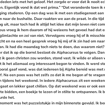
eden iets met het geloof. Het zorgde er voor dat ik nooit e
n. Eigenlijk vond ik dat wel prima.” “Dat veranderde toen ik
ng studeren. Op een dag was ik met een studiegenoot aan h
 naar de bushalte. Daar raakten we aan de praat. In die tijd
g uit, maar toch had ik altijd het idee dat mijn leven niet co
us vroeg ik hem daarom of hij weleens het gevoel had dat er i
j glimlachte en zei van niet. Vervolgens vroeg hij of ik misschi
cht en na een heel gesprek vroeg hij mij of ik zin had om naa
n. Ik had die maandag toch niets te doen, dus waarom niet? N
r dat ik op die borrel besloot de Alphacursus te volgen. Dan 
t ik geen christen zou worden, stond vast. Ik wilde er alleen 
 ik het allemaal erg interessant begon te vinden. Ik werd s
ooral gaaf vond, was dat iedereen bij Alpha bereid was met m
anaf. Na een poos was het zelfs zo dat ik me begon af te vrag
tijdens het weekend. In iedere Alphacursus zit een weekend
gaat en lekker gaat chillen. Op dat weekend was er ook een 
e bidden, een boekje te lezen of in stilte te ontspannen. Ik 
urde het.
moment was het puzzelstukje in mijn binnenste gevuld. Ik b