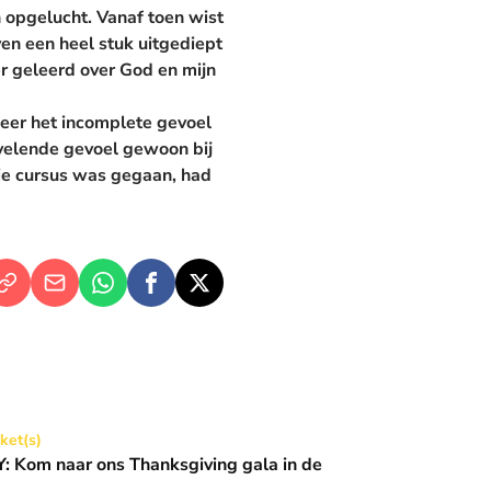
en opgelucht. Vanaf toen wist
ven een heel stuk uitgediept
r geleerd over God en mijn
meer het incomplete gevoel
rvelende gevoel gewoon bij
die cursus was gegaan, had
Thanksgiving gala in de Basiliek 🪩
cket(s)
 Kom naar ons Thanksgiving gala in de