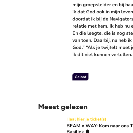
mijn groepsleider en bij haa
ik dat God ook in mijn leve
doordat ik bij de Navigato
relatie met hem. Ik heb nu e
En die leegte, die is nog s
van toen. Daarbij, nu heb i
God.” “Als je twijfelt moet
ik dit niet kunnen vertellen
Geloof
Meest gelezen
BEAM x WAY: Kom naar ons Thanksgiving gala
Haal hier je ticket(s)
BEAM x WAY: Kom naar ons Th
Basiliek 🪩