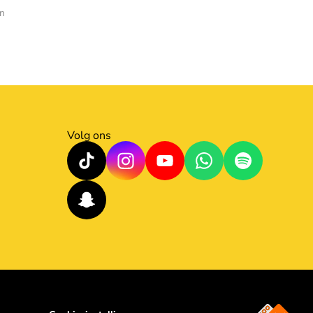
en
Volg ons