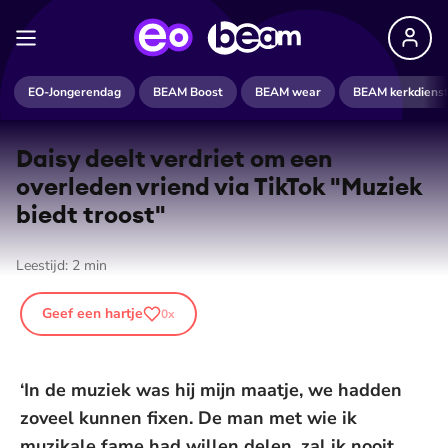
EO-Jongerendag
BEAM Boost
BEAM wear
BEAM kerkdiens
Daisy deelt verdriet om een
overleden vriend via TikTok "Muziek
biedt troost"
Leestijd:
2
min
Geef een hartje
0
x
‘In de muziek was hij mijn maatje, we hadden
zoveel kunnen fixen. De man met wie ik
muzikale fame had willen delen, zal ik nooit