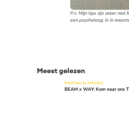
P.s: Mijn tips zijn zeker niet
een psycholoog. Is in meest
Meest gelezen
BEAM x WAY: Kom naar ons Thanksgiving gala
Haal hier je ticket(s)
BEAM x WAY: Kom naar ons Th
Basiliek 🪩
10 dagen geleden