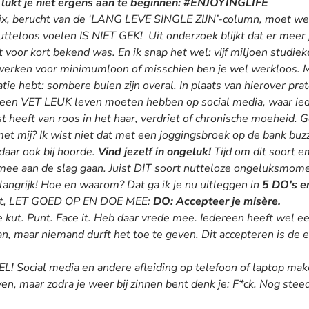
t lukt je niet ergens aan te beginnen: #ENJOYINGLIFE
, berucht van de ‘
LANG LEVE SINGLE ZIJN
’-column, moet weer
nutteloos voelen IS NIET GEK! Uit onderzoek blijkt dat er mee
voor kort bekend was. En ik snap het wel: vijf miljoen studiek
werken voor minimumloon of misschien ben je wel werkloos. M
atie hebt: sombere buien zijn overal. In plaats van hierover pr
en VET LEUK leven moeten hebben op social media, waar ieder
 heeft van roos in het haar, verdriet of chronische moeheid. G
met mij? Ik wist niet dat met een joggingsbroek op de bank buz
daar ook bij hoorde.
Vind jezelf in ongeluk!
Tijd om dit soort e
mee aan de slag gaan. Juist DIT soort nutteloze ongeluksmom
langrijk! Hoe en waarom? Dat ga ik je nu uitleggen in
5 DO's e
i zit, LET GOED OP EN DOE MEE:
DO:
Accepteer je misère.
je kut. Punt. Face it. Heb daar vrede mee. Iedereen heeft wel e
van, maar niemand durft het toe te geven. Dit accepteren is de 
ocial media en andere afleiding op telefoon of laptop maken
en, maar zodra je weer bij zinnen bent denk je: F*ck. Nog stee