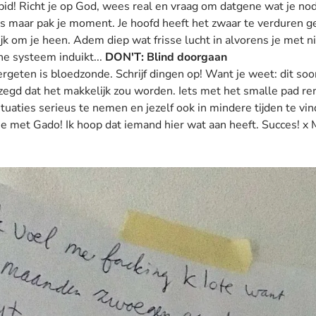
bid! Richt je op God, wees real en vraag om datgene wat je no
s maar pak je moment. Je hoofd heeft het zwaar te verduren g
ijk om je heen. Adem diep wat frisse lucht in alvorens je met 
he systeem induikt...
DON'T:
Blind doorgaan
rgeten is bloedzonde. Schrijf dingen op! Want je weet: dit soort
egd dat het makkelijk zou worden. Iets met het smalle pad r
ituaties serieus te nemen en jezelf ook in mindere tijden te vin
tie met Gado! Ik hoop dat iemand hier wat aan heeft. Succes! x 