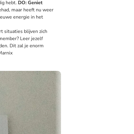
dig hebt.
DO:
Geniet
ehad, maar heeft nu weer
nieuwe energie in het
 situaties blijven zich
emember? Leer jezelf
den. Dit zal je enorm
Marnix