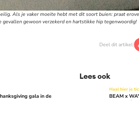
 heilig. Als je vaker moeite hebt met dit soort buien: praat erov
e gevallen gewoon verzekerd en hartstikke hip tegenwoordig!
Deel dit artikel:
Lees ook
 in de Basiliek 🪩
BEAM x WAY: Kom naar ons 
Haal hier je ti
anksgiving gala in de
BEAM x WAY:
Basiliek 🪩
10 dagen gele
Geef een hartje
0
x