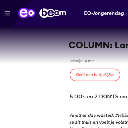
EO-Jongerendag
COLUMN: Lang
Leestijd:
4
min
Geef een hartje
0
x
5 DO’s en 2 DON’TS om j
Another day wasted: #HEE
Je zit thuis en voelt je vol