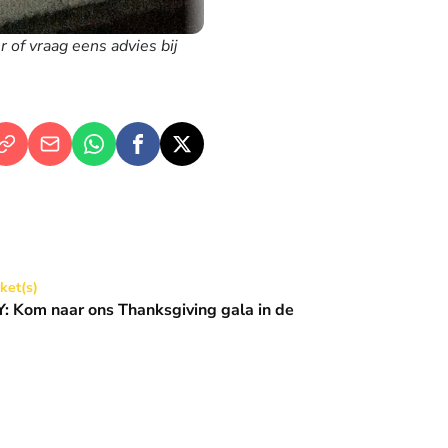
er of vraag eens advies bij
Thanksgiving gala in de Basiliek 🪩
cket(s)
 Kom naar ons Thanksgiving gala in de
den