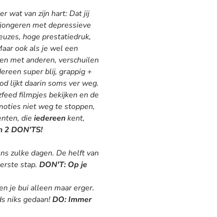
 wat van zijn hart: Dat jij
r jongeren met depressieve
euzes, hoge prestatiedruk,
aar ook als je wel een
aten met anderen, verschuilen
een super blij, grappig +
od lijkt daarin soms ver weg.
zfeed filmpjes bekijken en de
moties niet weg te stoppen,
enten, die
iedereen
kent,
n 2 DON'TS!
ens zulke dagen. De helft van
eerste stap.
DON'T:
Op je
 je bui alleen maar erger.
ds niks gedaan!
DO:
Immer