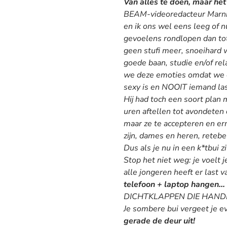
Van alles te doen, maar he
BEAM-videoredacteur Marnix
en ik ons wel eens leeg of 
gevoelens rondlopen dan tot 
geen stufi meer, snoeihard 
goede baan, studie en/of rel
we deze emoties omdat we e
sexy is en NOOIT iemand last
Hij had toch een soort plan 
uren aftellen tot avondeten 
maar ze te accepteren en er
zijn, dames en heren, retebe
Dus als je nu in een k*tbu
Stop het niet weg: je voelt 
alle jongeren heeft er last 
telefoon + laptop hangen…
DICHTKLAPPEN DIE HANDEL! S
Je sombere bui vergeet je ev
gerade de deur uit!