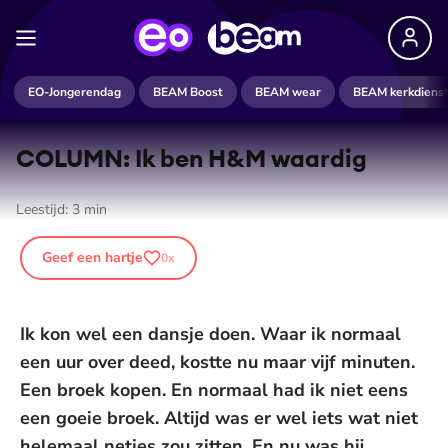
EO-Jongerendag
BEAM Boost
BEAM wear
BEAM kerkdiens
COLUMN: Ik ben H&M waardig
Leestijd:
3
min
Geef een hartje
0
x
Ik kon wel een dansje doen. Waar ik normaal
een uur over deed, kostte nu maar vijf minuten.
Een broek kopen. En normaal had ik niet eens
een goeie broek. Altijd was er wel iets wat niet
helemaal netjes zou zitten. En nu was hij