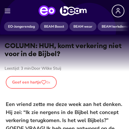
EO-Jongerendag
BEAM Boost
BEAM wear
BEAM kerkdiens
COLUMN: HUH, komt verkering niet
voor in de Bijbel?
Leestijd:
3
min
Door
Wilke Stuij
Geef een hartje
0
x
Een vriend zette me deze week aan het denken.
Hij zei: “Ik zie nergens in de Bijbel het concept
verkering terugkomen. Is het wel Bijbels?”
GOEDE VRAAG! Ik heb geen antwoord op de