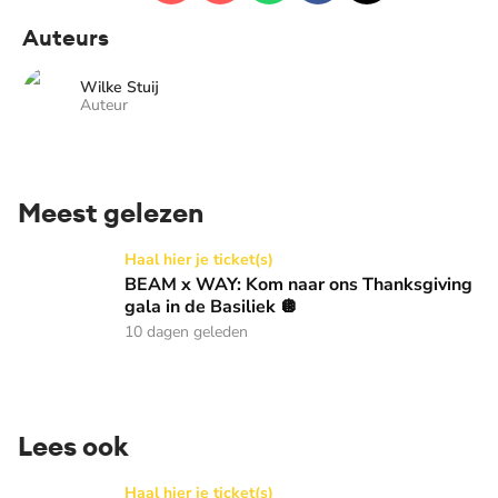
Auteurs
Wilke Stuij
Auteur
Meest gelezen
BEAM x WAY: Kom naar ons Thanksgiving gala in de Basilie
Haal hier je ticket(s)
BEAM x WAY: Kom naar ons Thanksgiving
gala in de Basiliek 🪩
10 dagen geleden
Lees ook
BEAM x WAY: Kom naar ons Thanksgiving gala in de Basilie
Haal hier je ticket(s)