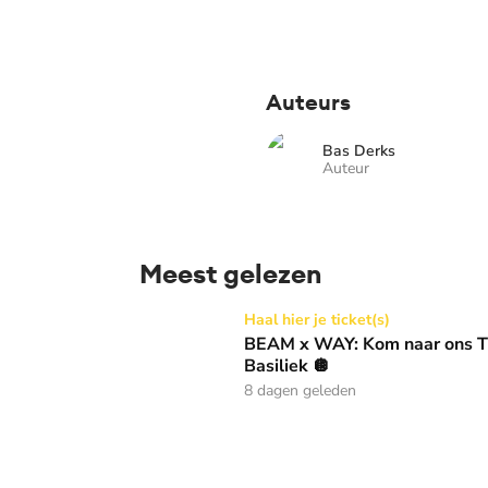
Auteurs
Bas Derks
Auteur
Meest gelezen
BEAM x WAY: Kom naar ons Thanksgiving gala
Haal hier je ticket(s)
BEAM x WAY: Kom naar ons Th
Basiliek 🪩
8 dagen geleden