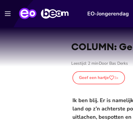
EO-Jongerendag
COLUMN: Gel
Leestijd:
2
min
Door
Bas Derks
Geef een hartje
3
x
Ik ben blij. Er is name
land op z’n achterste p
uitlachen, bespotten en