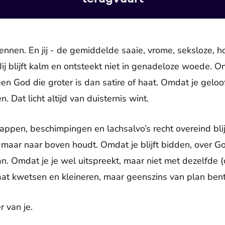
e jennen. En jij - de gemiddelde saaie, vrome, seksloze,
Jij blijft kalm en ontsteekt niet in genadeloze woede. O
 een God die groter is dan satire of haat. Omdat je geloo
 Dat licht altijd van duisternis wint.
ppen, beschimpingen en lachsalvo’s recht overeind blijf
 maar naar boven houdt. Omdat je blijft bidden, over Go
taan. Omdat je je wel uitspreekt, maar niet met dezelfde
laat kwetsen en kleineren, maar geenszins van plan ben
 van je.­