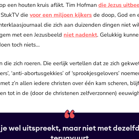
op een houten kruis aflikt. Tim Hofman
die Jezus uitbe
. StukTV die
voor een miljoen kijkers
de doop, God en e
nterklaasjournaal die zich aan duizenden dingen niet w
sigem met een Jezusbeeld
niet nadenkt
. Gelukkig kunne
oen toch niets...
en die zich roeren. Die eerlijk vertellen dat ze zich gekw
s’, ‘anti-abortusgekkies’ of ‘sprookjesgelovers’ noem
et z’n allen iedere christen over één kam scheren, blijf
n tot in de (door de christenen zelfverzonnen) eeuwigh
je wel uitspreekt, maar niet met dezel
terugvuurt