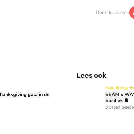
Deel dit artikel:
Lees ook
 in de Basiliek 🪩
BEAM x WAY: Kom naar ons 
Haal hier je ti
anksgiving gala in de
BEAM x WAY:
Basiliek 🪩
8 dagen geled