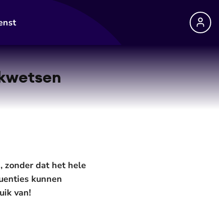
enst
 kwetsen
, zonder dat het hele
quenties kunnen
ik van!⁠