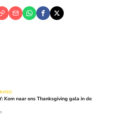
Thanksgiving gala in de Basiliek 🪩
cket(s)
 Kom naar ons Thanksgiving gala in de
en