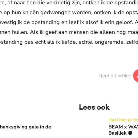
, of naar hen die verdrietig zijn, ontken ik de opstandin
e op hun knieën gedwongen worden, ontken ik de opstan
estig ik de opstanding en leef ik alsof ik erin geloof. 
nnen huilen. Als ik geef aan mensen die alleen nog ma
standing pas echt als ik liefde, echte, ongeremde, zel
Deel dit artikel:
Lees ook
 in de Basiliek 🪩
BEAM x WAY: Kom naar ons 
Haal hier je ti
anksgiving gala in de
BEAM x WAY:
Basiliek 🪩