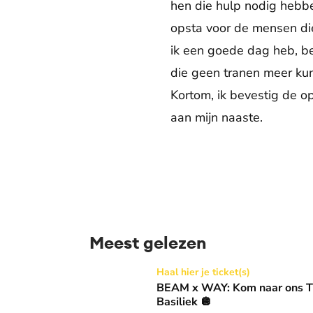
hen die hulp nodig hebben
opsta voor de mensen di
ik een goede dag heb, bev
die geen tranen meer ku
Kortom, ik bevestig de op
aan mijn naaste.
Meest gelezen
BEAM x WAY: Kom naar ons Thanksgiving gala
Haal hier je ticket(s)
BEAM x WAY: Kom naar ons Th
Basiliek 🪩