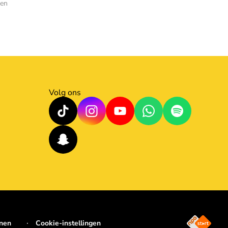
den
Volg ons
jnen
Cookie-instellingen