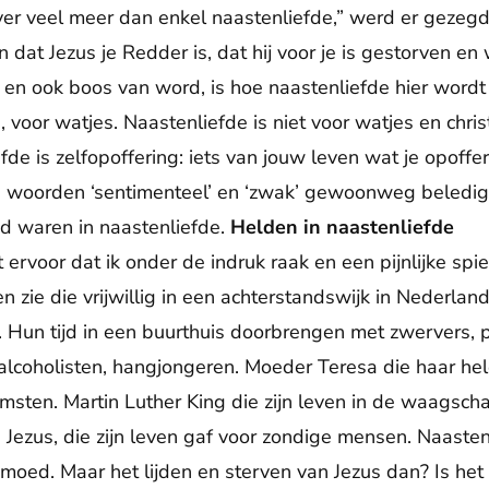
er veel meer dan enkel naastenliefde,” werd er gezegd
dat Jezus je Redder is, dat hij voor je is gestorven en
en ook boos van word, is hoe naastenliefde hier wordt 
s, voor watjes. Naastenliefde is niet voor watjes en chris
de is zelfopoffering: iets van jouw leven wat je opoffe
de woorden ‘sentimenteel’ en ‘zwak’ gewoonweg beledig
d waren in naastenliefde.
Helden in naastenliefde
 ervoor dat ik onder de indruk raak en een pijnlijke spi
n zie die vrijwillig in een achterstandswijk in Nederla
un tijd in een buurthuis doorbrengen met zwervers, p
alcoholisten, hangjongeren. Moeder Teresa die haar he
msten. Martin Luther King die zijn leven in de waagschaa
. Jezus, die zijn leven gaf voor zondige mensen. Naastenl
 moed. Maar het lijden en sterven van Jezus dan? Is het 