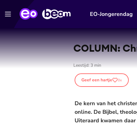
EO-Jongerendag
COLUMN: Chris
Leestijd:
3
min
Geef een hartje
0
x
De kern van het christen
online. De Bijbel, theolo
Uiteraard kwamen daar o