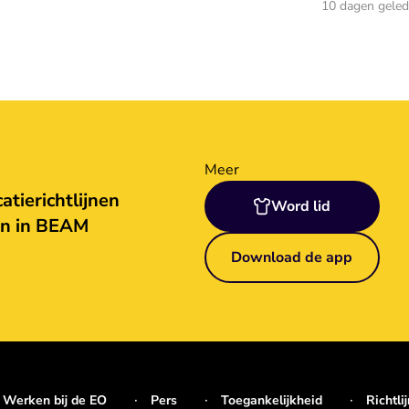
10 dagen gele
Meer
tierichtlijnen
Word lid
en in BEAM
Download de app
Werken bij de EO
Pers
Toegankelijkheid
Richtli