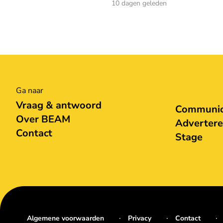
10 dagen geleden
Ga naar
Vraag & antwoord
Communica
Over BEAM
Adverter
Contact
Stage
Algemene voorwaarden
Privacy
Contact