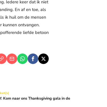
g. Iedere keer dat ik niet
ding. En af en toe, als
Als ik huil om de mensen
ar kunnen ontvangen.
fopofferende liefde betoon
Thanksgiving gala in de Basiliek 🪩
cket(s)
 Kom naar ons Thanksgiving gala in de