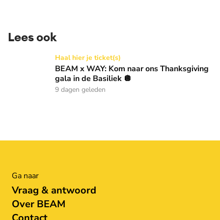
Lees ook
BEAM x WAY: Kom naar ons Thanksgiving gala in de Basilie
Haal hier je ticket(s)
BEAM x WAY: Kom naar ons Thanksgiving
gala in de Basiliek 🪩
9 dagen geleden
Ga naar
Vraag & antwoord
Over BEAM
Contact