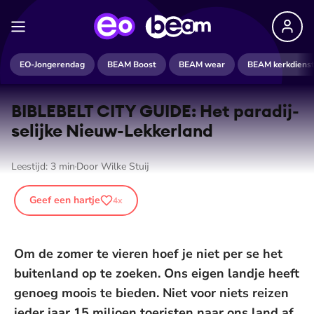
EO-Jongerendag
BEAM Boost
BEAM wear
BEAM kerkdiens
BIBLEBELT CITY GUIDE: Het pa­ra­dij­
se­lij­ke Nieuw-Lekkerland
Leestijd:
3
min
Door
Wilke Stuij
Geef een hartje
4
x
Om de zomer te vieren hoef je niet per se het
buitenland op te zoeken. Ons eigen landje heeft
genoeg moois te bieden. Niet voor niets reizen
ieder jaar 15 miljoen toeristen naar ons land af.