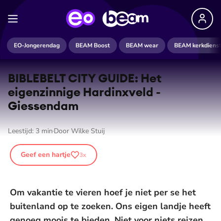
EO-Jongerendag
BEAM Boost
BEAM wear
BEAM kerkdiens
BIBLEBELT CITY GUIDE: Het
eigenzinnige Hardinxveld -
Giessendam
Leestijd:
3
min
Door
Wilke Stuij
Geef een hartje
3
x
Om vakantie te vieren hoef je niet per se het
buitenland op te zoeken. Ons eigen landje heeft
genoeg moois te bieden. Niet voor niets reizen