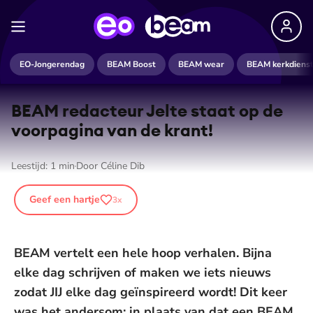
EO-Jongerendag
BEAM Boost
BEAM wear
BEAM kerkdiens
BEAM redacteur Jelte staat op de
voorpagina van de krant!
Leestijd:
1
min
Door
Céline Dib
Geef een hartje
3
x
BEAM vertelt een hele hoop verhalen. Bijna
elke dag schrijven of maken we iets nieuws
zodat JIJ elke dag geïnspireerd wordt! Dit keer
was het andersom: in plaats van dat een BEAM