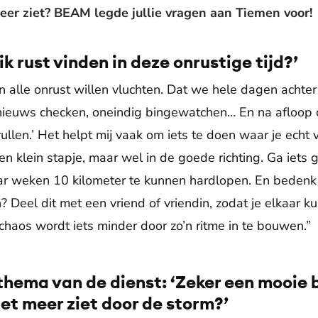
meer ziet? BEAM legde jullie vragen aan Tiemen voor!
ik rust vinden in deze onrustige tijd?’
n alle onrust willen vluchten. Dat we hele dagen achter
ieuws checken, oneindig bingewatchen… En na afloop d
vullen.’ Het helpt mij vaak om iets te doen waar je echt 
een klein stapje, maar wel in de goede richting. Ga iets
aar weken 10 kilometer te kunnen hardlopen. En bedenk 
 Deel dit met een vriend of vriendin, zodat je elkaar k
haos wordt iets minder door zo’n ritme in te bouwen.”
 thema van de dienst: ‘Zeker een mooie
iet meer ziet door de storm?’