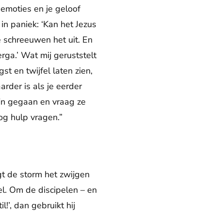
 emoties en je geloof
 in paniek: ‘Kan het Jezus
e schreeuwen het uit. En
erga.’ Wat mij geruststelt
st en twijfel laten zien,
rder is als je eerder
ijn gegaan en vraag ze
nog hulp vragen.”
gt de storm het zwijgen
el. Om de discipelen – en
l!’, dan gebruikt hij