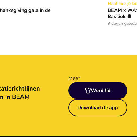
 in de Basiliek 🪩
BEAM x WAY: Kom naar ons 
Haal hier je ti
anksgiving gala in de
BEAM x WAY:
Basiliek 🪩
9 dagen geled
Meer
tierichtlijnen
Word lid
en in BEAM
Download de app