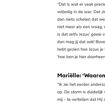
“Dat is wat er vaak prec
volledig in de war. Dat z
dan niets schelen dat we
niet meer als een vraag, m
is dat zelfs Jezus’ goeie 
dan mag jij dat ook! Bov
hebt gezien hoe Jezus je
‘hoe ben je hier doorheen 
Mariëlle: ‘Waarom
“Ik zie het eerder anderso
op. De storm is duidelij
mij – te vertellen dat Hij