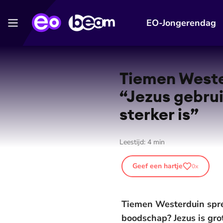
EO-Jongerendag
Tiemen Weste
“Jezus gebrui
sterker is”
Leestijd:
4
min
Geef een hartje
0
x
Tiemen Westerduin spre
boodschap? Jezus is grot