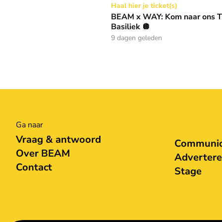
BEAM x WAY: Kom naar ons Thanksgiving gala
Haal hier je ticket(s)
BEAM x WAY: Kom naar ons Th
Basiliek 🪩
9 dagen geleden
Ga naar
Vraag & antwoord
Communica
Over BEAM
Adverter
Contact
Stage