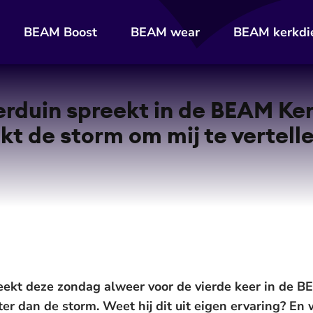
BEAM Boost
BEAM wear
BEAM kerkdi
rduin spreekt in de BEAM Ker
kt de storm om mij te vertelle
ekt deze zondag alweer voor de vierde keer in de BE
er dan de storm. Weet hij dit uit eigen ervaring? En 