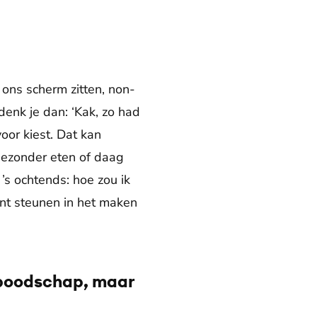
 ons scherm zitten, non-
enk je dan: ‘Kak, zo had
voor kiest. Dat kan
 gezonder eten of daag
’s ochtends: hoe zou ik
unt steunen in het maken
 boodschap, maar