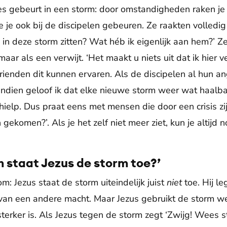
ies gebeurt in een storm: door omstandigheden raken je
ie je ook bij de discipelen gebeuren. Ze raakten volledig
 in deze storm zitten? Wat héb ik eigenlijk aan hem?’ Z
aar als een verwijt. ‘Het maakt u niets uit dat ik hier v
vrienden dit kunnen ervaren. Als de discipelen al hun ang
endien geloof ik dat elke nieuwe storm weer wat haalbaa
 hielp. Dus praat eens met mensen die door een crisis z
gekomen?’. Als je het zelf niet meer ziet, kun je altijd 
 staat Jezus de storm toe?’
m: Jezus staat de storm uiteindelijk juist
niet
toe. Hij le
k van een andere macht. Maar Jezus gebruikt de storm w
 sterker is. Als Jezus tegen de storm zegt ‘Zwijg! Wees sti