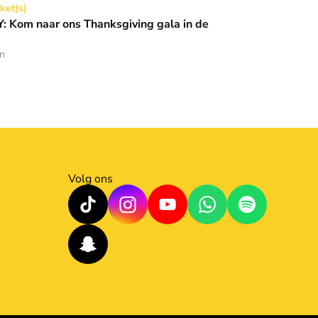
Thanksgiving gala in de Basiliek 🪩
cket(s)
 Kom naar ons Thanksgiving gala in de
en
Volg ons