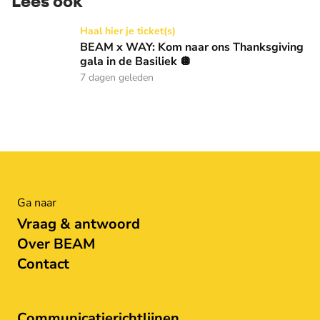
Lees ook
BEAM x WAY: Kom naar ons Thanksgiving gala in de Basilie
Haal hier je ticket(s)
BEAM x WAY: Kom naar ons Thanksgiving
gala in de Basiliek 🪩
7 dagen geleden
Ga naar
Vraag & antwoord
Over BEAM
Contact
Communicatierichtlijnen