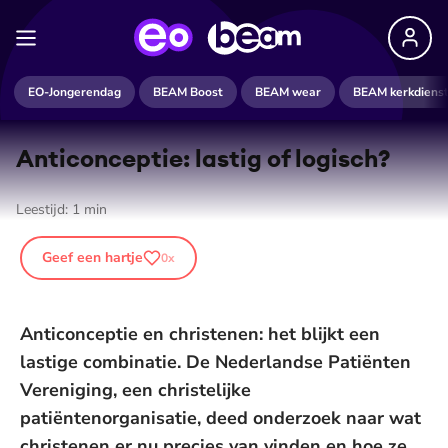
EO-Jongerendag
BEAM Boost
BEAM wear
BEAM kerkdiens
An­ti­con­cep­tie: lastig of logisch?
Leestijd:
1
min
Geef een hartje
0
x
Anticonceptie en christenen: het blijkt een
lastige combinatie. De Nederlandse Patiënten
Vereniging, een christelijke
patiëntenorganisatie, deed onderzoek naar wat
christenen er nu precies van vinden en hoe ze