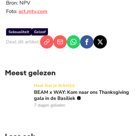
Bron: NPV
Foto:
act.mtv.com
Seksualiteit
Geloof
Deel dit artikel:
Meest gelezen
BEAM x WAY: Kom naar ons Thanksgiving gala in de Basilie
Haal hier je ticket(s)
BEAM x WAY: Kom naar ons Thanksgiving
gala in de Basiliek 🪩
7 dagen geleden