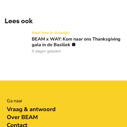
Lees ook
BEAM x WAY: Kom naar ons Thanksgiving gala in de Basilie
Haal hier je ticket(s)
BEAM x WAY: Kom naar ons Thanksgiving
gala in de Basiliek 🪩
9 dagen geleden
Ga naar
Vraag & antwoord
Over BEAM
Contact