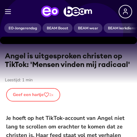
EO-Jongerendag
BEAM Boost
BEAM wear
BEAM kerkdiens
Angel is uitgesproken christen op
TikTok: 'Mensen vinden mij radicaal'
Leestijd:
1
min
Geef een hartje
2
x
Je hoeft op het TikTok-account van Angel niet
lang te scrollen om erachter te komen dat ze
christen is. Haar feed staat vol met verhalen