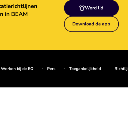
tierichtlijnen
Word lid
en in BEAM
Download de app
Werken bij de EO
Pers
Toegankelijkheid
Richtli