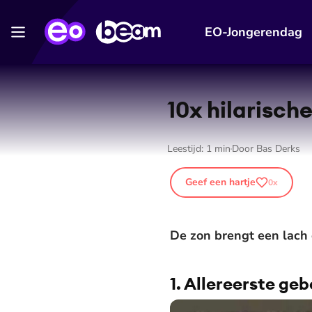
EO-Jongerendag
10x hilarisch
Leestijd:
1
min
Door
Bas Derks
Geef een hartje
0
x
De zon brengt een lach 
1. Allereerste geb